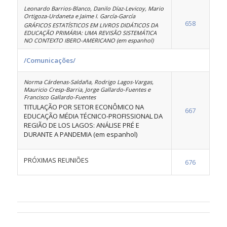
Leonardo Barrios-Blanco, Danilo Díaz-Levicoy, Mario
Ortigoza-Urdaneta e Jaime I. García-García
658
GRÁFICOS ESTATÍSTICOS EM LIVROS DIDÁTICOS DA
EDUCAÇÃO PRIMÁRIA: UMA REVISÃO SISTEMÁTICA
NO CONTEXTO IBERO-AMERICANO (em espanhol)
/Comunicações/
Norma Cárdenas-Saldaña, Rodrigo Lagos-Vargas,
Mauricio Cresp-Barria, Jorge Gallardo-Fuentes e
Francisco Gallardo-Fuentes
TITULAÇÃO POR SETOR ECONÔMICO NA
667
EDUCAÇÃO MÉDIA TÉCNICO-PROFISSIONAL DA
REGIÃO DE LOS LAGOS: ANÁLISE PRÉ E
DURANTE A PANDEMIA (em espanhol)
PRÓXIMAS REUNIÕES
676