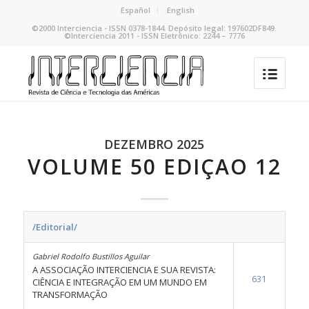
Español
English
©2000 Interciencia - ISSN 0378-1844. Depósito legal: 197602DF849.
©Interciencia 2011 - ISSN Eletrônico: 2244 – 7776
DEZEMBRO 2025
VOLUME 50 EDIÇAO 12
/Editorial/
Gabriel Rodolfo Bustillos Aguilar
A ASSOCIAÇÃO INTERCIENCIA E SUA REVISTA:
631
CIÊNCIA E INTEGRAÇÃO EM UM MUNDO EM
TRANSFORMAÇÃO