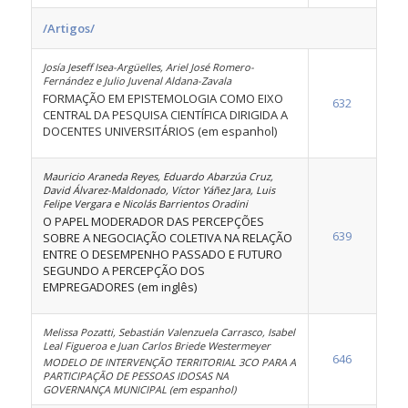
/Artigos/
Josía Jeseff Isea-Argüelles, Ariel José Romero-
Fernández e Julio Juvenal Aldana-Zavala
FORMAÇÃO EM EPISTEMOLOGIA COMO EIXO
632
CENTRAL DA PESQUISA CIENTÍFICA DIRIGIDA A
DOCENTES UNIVERSITÁRIOS (em espanhol)
Mauricio Araneda Reyes, Eduardo Abarzúa Cruz,
David Álvarez-Maldonado, Víctor Yáñez Jara, Luis
Felipe Vergara e Nicolás Barrientos Oradini
O PAPEL MODERADOR DAS PERCEPÇÕES
639
SOBRE A NEGOCIAÇÃO COLETIVA NA RELAÇÃO
ENTRE O DESEMPENHO PASSADO E FUTURO
SEGUNDO A PERCEPÇÃO DOS
EMPREGADORES (em inglês)
Melissa Pozatti, Sebastián Valenzuela Carrasco, Isabel
Leal Figueroa e Juan Carlos Briede Westermeyer
646
MODELO DE INTERVENÇÃO TERRITORIAL 3CO PARA A
PARTICIPAÇÃO DE PESSOAS IDOSAS NA
GOVERNANÇA MUNICIPAL (em espanhol)