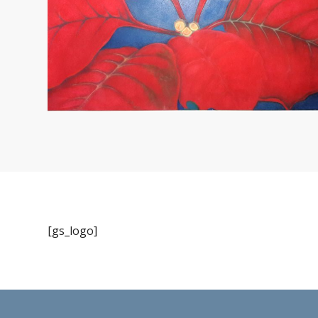
Arte das Américas – 2023
[gs_logo]