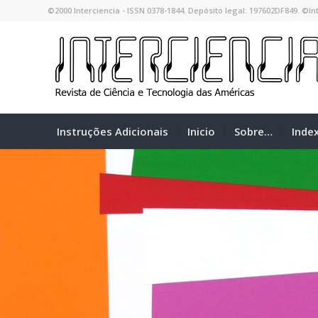
©2000 Interciencia - ISSN 0378-1844. Depósito legal: 197602DF849. ©Int
Instruções Adicionais
Inicio
Sobre…
Inde