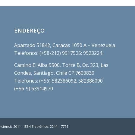
ENDEREÇO
Apartado 51842, Caracas 1050 A – Venezuela
Teléfonos: (+58-212) 9917525; 9923224
Camino El Alba 9500, Torre B, Oc. 323, Las
Condes, Santiago, Chile CP.7600830
Telefones: (+56) 582386092; 582386090;
(+56-9) 63914970
ciencia 2011 - ISSN Eletrônico: 2244 – 7776