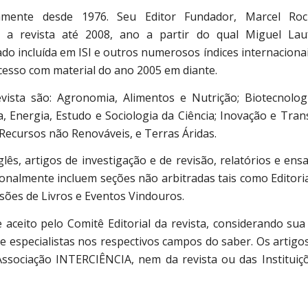
idamente desde 1976. Seu Editor Fundador, Marcel Ro
iu a revista até 2008, ano a partir do qual Miguel Lau
o incluída em ISI e outros numerosos índices internacionai
cesso com material do ano 2005 em diante.
evista são: Agronomia, Alimentos e Nutrição; Biotecnolo
a, Energia, Estudo e Sociologia da Ciência; Inovação e Tran
, Recursos não Renováveis, e Terras Áridas.
lês, artigos de investigação e de revisão, relatórios e ens
ionalmente incluem seções não arbitradas tais como Editoria
isões de Livros e Eventos Vindouros.
aceito pelo Comitê Editorial da revista, considerando sua
e especialistas nos respectivos campos do saber. Os artigo
ssociação INTERCIÊNCIA, nem da revista ou das Instituiç