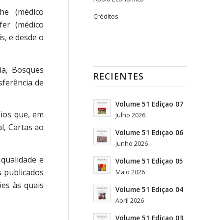
che (médico
Créditos
fer (médico
s, e desde o
gia, Bosques
RECIENTES
sferência de
Volume 51 Ediçao 07
aios que, em
Julho 2026
l, Cartas ao
Volume 51 Ediçao 06
Junho 2026
 qualidade e
Volume 51 Ediçao 05
s publicados
Maio 2026
ões às quais
Volume 51 Ediçao 04
Abril 2026
Volume 51 Ediçao 03