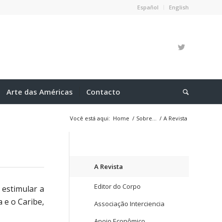
Español
English
Arte das Américas
Contacto
Você está aqui:
Home
/
Sobre…
/
A Revista
A Revista
Editor do Corpo
 estimular a
 e o Caribe,
Associação Interciencia
Apoio Econômico