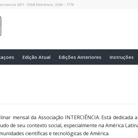
erciencia 2011 - ISSN Eletrônico: 2244 – 7776
xaçoes
Edição Atual
Edições Anteriores
Instruções
iplinar mensal da Associação INTERCIÊNCIA. Está dedicada a
tudo de seu contexto social, especialmente na América Latina
nidades científicas e tecnológicas de América.