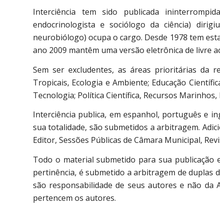
Interciência tem sido publicada ininterromp
endocrinologista e sociólogo da ciência) dirig
neurobiólogo) ocupa o cargo. Desde 1978 tem estad
ano 2009 mantêm uma versão eletrônica de livre a
Sem ser excludentes, as áreas prioritárias da r
Tropicais, Ecologia e Ambiente; Educação Científic
Tecnologia; Política Científica, Recursos Marinhos
Interciência publica, em espanhol, português e ing
sua totalidade, são submetidos a arbitragem. Adic
Editor, Sessões Públicas de Câmara Municipal, Rev
Todo o material submetido para sua publicação e 
pertinência, é submetido a arbitragem de duplas d
são responsabilidade de seus autores e não da A
pertencem os autores.