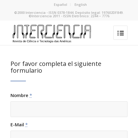
Español
English
©2000 Interciencia - ISSN 0378-1844. Depósito legal: 197602DF849.
©Interciencia 2011 - ISSN Eletrônico: 2244 – 7776
Por favor completa el siguiente
formulario
Nombre
*
E-Mail
*