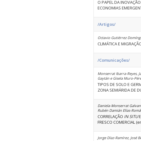
O PAPEL DA INOVAÇÃO 
ECONOMIAS EMERGEN
/Artigos/
Octavio Gutiérrez Domíngu
CLIMÁTICA E MIGRAÇÃ
/Comunicações/
Monserrat Ibarra-Reyes, J
Gaytán e Gisela Muro-Pér
TIPOS DE SOLO E GE
ZONA SEMIÁRIDA DE D
Daniela-Monserrat Galvan-
Rubén Damián Elías-Romá
CORRELAÇÃO
IN SITU
E
FRESCO COMERCIAL (e
Jorge Díaz-Ramírez, José 