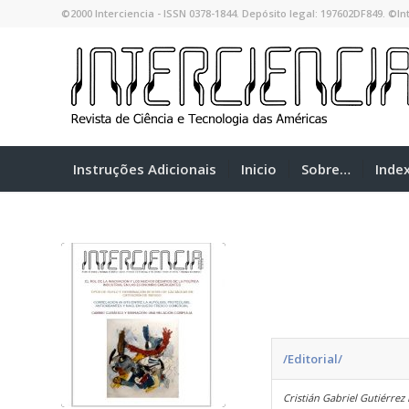
©2000 Interciencia - ISSN 0378-1844. Depósito legal: 197602DF849. ©Int
Instruções Adicionais
Inicio
Sobre…
Inde
/Editorial/
Cristián Gabriel Gutiérrez