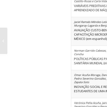
Castillo-Rozas e Carla Vid
VARIÁVEIS PREDITIVA
APRENDIZADO DE MÁQU
Jaciel Ramsés Méndez-Leó
Mungaray-Lagarda e Benj
AVALIAÇÃO CUSTO-BEN
CAPACITAÇÃO MICROE
MÉXICO (em espanhol)
Volume 49 Ediçao 11
Norman Garrido Cabezas, 
Concha
POLÍTICAS PÚBLICAS 
SANITÁRIA MUNDIAL (in
Omar Acuña-Moraga, Danil
Pedro Severino-González,
Zapata-Soto
INOVAÇÃO SOCIAL E R
ESTUDANTES DE UMA INS
Verónica Peña-Acuña, Jair
Severino-González e Reyn