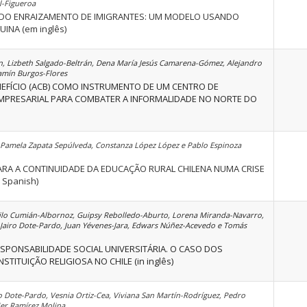
al-Figueroa
S DO ENRAIZAMENTO DE IMIGRANTES: UM MODELO USANDO
INA (em inglês)
n, Lizbeth Salgado-Beltrán, Dena María Jesús Camarena-Gómez, Alejandro
amín Burgos-Flores
EFÍCIO (ACB) COMO INSTRUMENTO DE UM CENTRO DE
MPRESARIAL PARA COMBATER A INFORMALIDADE NO NORTE DO
Pamela Zapata Sepúlveda, Constanza López López e Pablo Espinoza
PARA A CONTINUIDADE DA EDUCAÇÃO RURAL CHILENA NUMA CRISE
 Spanish)
o Cumián-Albornoz, Guipsy Rebolledo-Aburto, Lorena Miranda-Navarro,
 Jairo Dote-Pardo, Juan Yévenes-Jara, Edwars Núñez-Acevedo e Tomás
ESPONSABILIDADE SOCIAL UNIVERSITÁRIA. O CASO DOS
TITUIÇÃO RELIGIOSA NO CHILE (in inglês)
o Dote-Pardo, Vesnia Ortiz-Cea, Viviana San Martín-Rodríguez, Pedro
ier Ramírez Molina