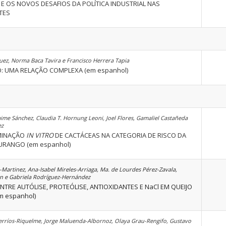
E OS NOVOS DESAFIOS DA POLÍTICA INDUSTRIAL NAS
TES
ez, Norma Baca Tavira e Francisco Herrera Tapia
O: UMA RELAÇÃO COMPLEXA (em espanhol)
aime Sánchez, Claudia T. Hornung Leoni, Joel Flores, Gamaliel Castañeda
ez
RMINAÇÃO
IN VITRO
DE CACTÁCEAS NA CATEGORIA DE RISCO DA
URANGO (em espanhol)
Martinez, Ana-Isabel Mireles-Arriaga, Ma. de Lourdes Pérez-Zavala,
n e Gabriela Rodríguez-Hernández
NTRE AUTÓLISE, PROTEÓLISE, ANTIOXIDANTES E NaCl EM QUEIJO
m espanhol)
Berríos-Riquelme, Jorge Maluenda-Albornoz, Olaya Grau-Rengifo, Gustavo