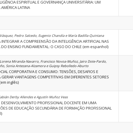
LIGÊNCIA ESPIRITUAL E GOVERNANÇA UNIVERSITÁRIA: UM
 AMÉRICA LATINA
a Vásquez, Pedro Salcedo, Eugenio Chandía e María Badilla-Quintana
INTEGRAR A COMPREENSÃO DA INTELIGÊNCIA ARTIFICIAL NAS
 DO ENSINO FUNDAMENTAL: O CASO DO CHILE (em espanhol)
 Lorena Miranda-Navarro, Francisco Novoa-Muñoz, Jairo Dote-Pardo,
ño, Sonia Antezana-Alzamora e Guipsy Rebolledo-Aburto
CIAL CORPORATIVA E CONSUMO: TENSÕES, DESAFIOS E
 GERAR VANTAGENS COMPETITIVAS EM DIFERENTES SETORES
(em inglês)
Fabián Derby Allendes e Agustín Muñoz Veas
E DESENVOLVIMENTO PROFISSIONAL DOCENTE EM UMA
ÇÕES DE EDUCAÇÃO SECUNDÁRIA DE FORMAÇÃO PROFISSIONAL
l)