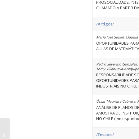
PROSOCIALIDADE, INTE
CHAMADO A PARTIR DA
/Artigos/
María José Seckel, Claudi
OPORTUNIDADES PARA 
AULAS DE MATEMÁTICA
Pedro Severino González,
Tomy Villanueva-Arequipe
RESPONSABILIDADE SO
OPORTUNIDADES PARA
INDUSTRIAIS NO CHILE 
Óscar Maureira Cabrera, 
ANÁLISE DE PLANOS D
AMOSTRA DE INSTITUI
NO CHILE (em espanho
/Ensaios/
Volume 50 Ediçao 10