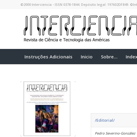
©2000 Interciencia - ISSN 0378-1844. Depósito legal: 197602DF849. ©Int
Instruções Adicionais
Inicio
Sobre…
Inde
/Editorial/
Pedro Severino-González