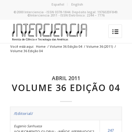
Español
English
©2000 Interciencia - ISSN 0378-1844. Depósito legal: 197602DF849.
©Interciencia 2011 - ISSN Eletrônico: 2244 – 7776
Você está aqui:
Home
/
Volume 36 Edição 04
/
Volume 36 (2011)
/
Volume 36 Edição 04
ABRIL 2011
VOLUME 36 EDIÇÃO 04
/Editorial/
Eugenio Sanhueza
247
AQUECIMENTO GLOBAL: ¿NIÑOS AFEBRADOS?