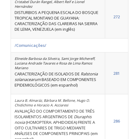
Cristabel Durán Rangel, Albert Reif e Lionel
Hernández
DISTURBIOS A PEQUENA ESCALA DO BOSQUE
272
TROPICAL MONTANO DE GUAYANA:
CARACTERIZAÇÃO DAS CLAREIRAS NA SIERRA
DE LEMA, VENEZUELA (em inglês)
/Comunicações/
Elineide Barbosa da Silveira, Sami Jorge Michereff,
Luciana Andrade Tavares e Rosa de Lima Ramos
Mariano
281
CARACTERIZAÇÃO DE ISOLADOS DE
Ralstonia
solanacearum
BASEADO EM COMPONENTES
EPIDEMIOLÓGICOS (em espanhol)
Laura B. Almaráz, Bárbara M. Bellone, Hugo O.
Chidichimo e Horacio A. Acciaresi
AVALIAÇÃO DO COMPORTAMENTO DE TRÊS
ISOLAMENTOS ARGENTINOS DE
Diuraphis
286
noxia
(HOMOPTERA: APHIDOIDEA) FRENTE A
OITO CULTIVARES DE TRIGO MEDIANTE
ANÁLISES DE COMPONENTES PRINCIPAIS (em