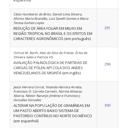
espanhol)
Césio Humberto de Brito, Daniel Lima Silveira,
Afonso Maria Brandão, Luiz Savelli Gomes e Maria
Teresa Gomes Lopes
291
REDUÇÃO DE ÁREA FOLIAR EM MILHO EM
REGIÃO TROPICAL NO BRASIL E OS EFEITOS EM
CARACTERES AGRONÔMICOS (em português)
Ortrud M. Barth, Alex da Silva de Freitas, Érika de
Oliveira Sales e Patricia Vit
AVALIAÇÃO PALINOLÓGICA DE PARTIDAS DE
296
CARGAS DE PÓLEN APÍ COLA DOS ANDES
VENEZUELANOS DE MISINTÁ (em inglês)
Jesús Herrera Corral, Yolanda Herrera Arrieta,
Francisco O. Carrete Carreón, Norma Almaraz
Abarca, Néstor Naranjo Jiménez e Francisco J.
González González
300
ALTERAR NA POPU LAÇÃO DE GRAMÍNEAS EM
UM PASTO ABERTO BAIXO SISTEMA DE
PASTOREIO CONTÍNUO NO NORTE DO MÉXICO
(em espanhol)