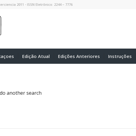
erciencia 2011 - ISSN Eletrônico: 2244 – 7776
xaçoes
Edição Atual
Edições Anteriores
Instruções
 do another search