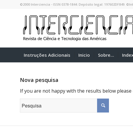
©2000 Interciencia - ISSN 0378-1844. Depósito legal: 197602DF849. ©Int
Instruções Adicionais
Inicio
Sobre…
Inde
Nova pesquisa
If you are not happy with the results below please