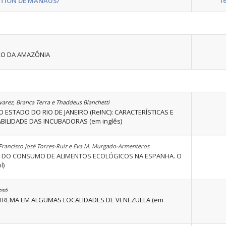
ATION DE MANAUS/
16
URO DA AMAZÔNIA
lvarez, Branca Terra e Thaddeus Blanchetti
ESTADO DO RIO DE JANEIRO (ReINC): CARACTERÍSTICAS E
ILIDADE DAS INCUBADORAS (em inglês)
rancisco José Torres-Ruiz e Eva M. Murgado-Armenteros
ES DO CONSUMO DE ALIMENTOS ECOLÓGICOS NA ESPANHA. O
l)
nsó
XTREMA EM ALGUMAS LOCALIDADES DE VENEZUELA (em