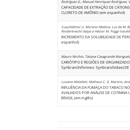
Rodríguez G., Manuel Henríquez Rodríguez, V
CAPACIDADE DE EXTRAÇÃO DE CÁTIONS
CLORETO DE AMÔNIO (em espanhol)
Cuauhtémoc U. Moreno-Medina, Luz de M. Bret
Rinderknecht-Seijas e Héctor M. Poggi-Varal
INCREMENTO DA SOLUBILIDADE DE PE
espanhol)
Mauro Nirchio, Tatiane Casagrande Mariguela, 
CARIÓTIPO E REGIÕES DE ORGANIZAD
Synbranchiformes: Synbranchidae) DE 
Lusiane Malafatti, Matheus C. G. Martins, Andr
INFLUÊNCIA DA FUMAÇA DO TABACO NO
AVALIADOS POR ANÁLISE DE COTININA 
BRASIL (em inglês)