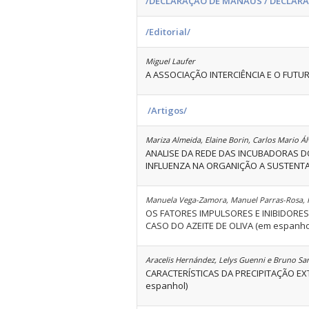
/DECLARAÇÃO DE MANAUS / DÉCLAR
/Editorial/
Miguel Laufer
A ASSOCIAÇÃO INTERCIÊNCIA E O FUT
/Artigos/
Mariza Almeida, Elaine Borin, Carlos Mario Á
ANALISE DA REDE DAS INCUBADORAS DO 
INFLUENZA NA ORGANIÇÃO A SUSTENTAB
Manuela Vega-Zamora, Manuel Parras-Rosa, F
OS FATORES IMPULSORES E INIBIDOR
CASO DO AZEITE DE OLIVA (em espanho
Aracelis Hernández, Lelys Guenni e Bruno Sa
CARACTERÍSTICAS DA PRECIPITAÇÃO E
espanhol)