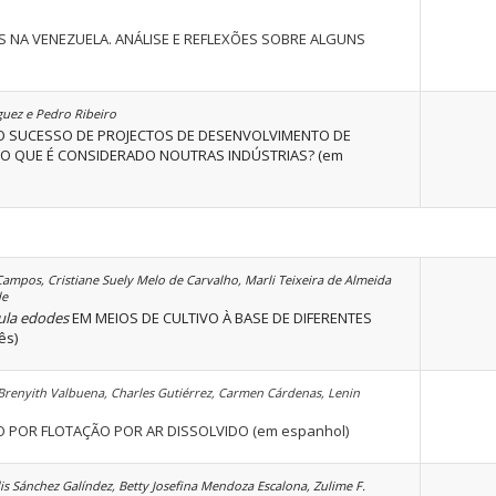
 NA VENEZUELA. ANÁLISE E REFLEXÕES SOBRE ALGUNS
guez e Pedro Ribeiro
DO SUCESSO DE PROJECTOS DE DESENVOLVIMENTO DE
O QUE É CONSIDERADO NOUTRAS INDÚSTRIAS? (em
-Campos, Cristiane Suely Melo de Carvalho, Marli Teixeira de Almeida
de
ula edodes
EM MEIOS DE CULTIVO À BASE DE DIFERENTES
ês)
 Brenyith Valbuena, Charles Gutiérrez, Carmen Cárdenas, Lenin
POR FLOTAÇÃO POR AR DISSOLVIDO (em espanhol)
s Sánchez Galíndez, Betty Josefina Mendoza Escalona, Zulime F.