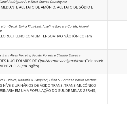
ianel Rodríguez P. e Elicel Guerra Domínguez
 MEDIANTE ACETATO DE AMÔNIO, ACETATO DE SÓDIO E
ón-Deval, Elvira Ríos-Leal, Josefina Barrera-Cortés, Noemí
do
RCLOROETILENO COM UM TENSOATIVO NÃO IÔNICO (em
Irani Alves Ferreira, Fausto Foresti e Claudio Oliveira
ORES NUCLEOLARES DE
Ophisternon aenigmaticum
(Teleostei:
VENEZUELA (em inglês)
é C. Vieira, Rodolfo A. Zampieri, Lilian S. Gomes e Isarita Martins
S NÍVEIS URINÁRIOS DE ÁCIDO TRANS, TRANS-MUCÔNICO
URINÁRIA EM UMA POPULAÇÃO DO SUL DE MINAS GERAIS,