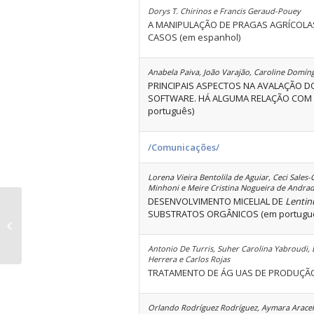
Dorys T. Chirinos e Francis Geraud-Pouey
A MANIPULAÇÃO DE PRAGAS AGRÍCOLAS
CASOS (em espanhol)
Anabela Paiva, João Varajão, Caroline Domín
PRINCIPAIS ASPECTOS NA AVALAÇÃO 
SOFTWARE. HÁ ALGUMA RELAÇÃO COM 
português)
/Comunicações/
Lorena Vieira Bentolila de Aguiar, Ceci Sales
Minhoni e Meire Cristina Nogueira de Andra
DESENVOLVIMENTO MICELIAL DE
Lentin
SUBSTRATOS ORGÂNICOS (em portugu
Volume 36 Edição 02
Antonio De Turris, Suher Carolina Yabroudi,
Herrera e Carlos Rojas
TRATAMENTO DE ÁG UAS DE PRODUÇÃO 
Orlando Rodríguez Rodríguez, Aymara Araceli