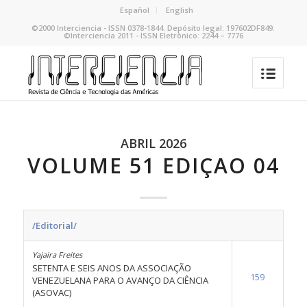
Español
English
©2000 Interciencia - ISSN 0378-1844. Depósito legal: 197602DF849.
©Interciencia 2011 - ISSN Eletrônico: 2244 – 7776
ABRIL 2026
VOLUME 51 EDIÇAO 04
/Editorial/
Yajaira Freites
SETENTA E SEIS ANOS DA ASSOCIAÇÃO
159
VENEZUELANA PARA O AVANÇO DA CIÊNCIA
(ASOVAC)