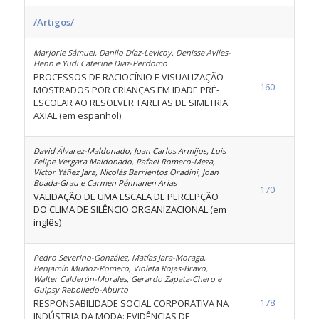
/Artigos/
Marjorie Sámuel, Danilo Díaz-Levicoy, Denisse Aviles-
Henn e Yudi Caterine Diaz-Perdomo
PROCESSOS DE RACIOCÍNIO E VISUALIZAÇÃO
160
MOSTRADOS POR CRIANÇAS EM IDADE PRÉ-
ESCOLAR AO RESOLVER TAREFAS DE SIMETRIA
AXIAL (em espanhol)
David Álvarez-Maldonado, Juan Carlos Armijos, Luis
Felipe Vergara Maldonado, Rafael Romero-Meza,
Víctor Yáñez Jara, Nicolás Barrientos Oradini, Joan
Boada-Grau e Carmen Pénnanen Arias
170
VALIDAÇÃO DE UMA ESCALA DE PERCEPÇÃO
DO CLIMA DE SILÊNCIO ORGANIZACIONAL (em
inglês)
Pedro Severino-González, Matías Jara-Moraga,
Benjamín Muñoz-Romero, Violeta Rojas-Bravo,
Walter Calderón-Morales, Gerardo Zapata-Chero e
Guipsy Rebolledo-Aburto
178
RESPONSABILIDADE SOCIAL CORPORATIVA NA
INDÚSTRIA DA MODA: EVIDÊNCIAS DE