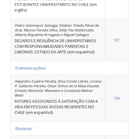
ESTUDANTES UNIVERSITÁRIOS NO CHILE (em
inglês)
Pedro Sotomayor Soloaga, Esteban Toledo Pérez de
Arce, Marcos Parada Ulloa, Eddy Paz-Maldonado,
Alberto Riquelme Arriagada e Miguel Gallegos
187
DESAFIOS E RESILIÊNCIA DE UNIVERSITÁRIOS
COM RESPONSABILIDADES PARENTAIS E
LABORAIS: ESTADO DA ARTE (em espanhol)
/Comunicações/
Alejandro Cuadra-Peralta, Dina Conde Llanes, Lorena
P. Gallardo-Peralta, Oscar Ochoa de la Maza Daudet,
Ernesto Montufar-Mazuelos e Constanza Beloso-
Besio
196
FATORES ASSOCIADOS À SATISFAÇÃO COM A
VIDA EM PESSOAS IDOSAS RESIDENTES NO
CHILE (em espanhol)
/Ensaios/