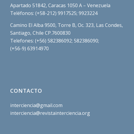
Apartado 51842, Caracas 1050 A – Venezuela
Teléfonos: (+58-212) 9917525; 9923224
Camino El Alba 9500, Torre B, Oc. 323, Las Condes,
Santiago, Chile CP.7600830
Telefones: (+56) 582386092; 582386090;
(+56-9) 63914970
CONTACTO
interciencia@gmail.com
interciencia@revistainterciencia.org