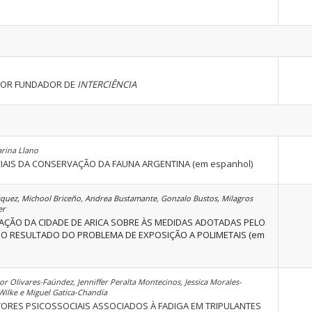
ITOR FUNDADOR DE
INTERCIÊNCIA
arina Llano
AIS DA CONSERVAÇÃO DA FAUNA ARGENTINA (em espanhol)
quez, Michool Briceño, Andrea Bustamante, Gonzalo Bustos, Milagros
er
ÇÃO DA CIDADE DE ARICA SOBRE ÀS MEDIDAS ADOTADAS PELO
O RESULTADO DO PROBLEMA DE EXPOSIÇÃO A POLIMETAIS (em
tor Olivares-Faúndez, Jenniffer Peralta Montecinos, Jessica Morales-
-Wilke e Miguel Gatica-Chandía
ORES PSICOSSOCIAIS ASSOCIADOS À FADIGA EM TRIPULANTES