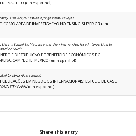
AERONÁUTICO (em espanhol)
rey, Luis Araya-Castillo e Jorge Rojas-Vallejos
O COMO ÁREA DE INVESTIGAÇÃO NO ENSINO SUPERIOR (em
, Dennis Daniel Uc May, José Juan Neri Hernández, José Antonio Duarte
González Durán
ÊNERO E DISTRIBUIÇÃO DE BENEFÍCIOS ECONÔMICOS DO
ARENA, CAMPECHE, MÉXICO (em espanhol)
sabel Cristina Alzate Rendón
PUBLICAÇÕES EM NEGÓCIOS INTERNACIONAIS: ESTUDO DE CASO
COUNTRY RANK
(em espanhol)
Share this entry