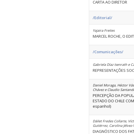
CARTA AO DIRETOR
/Editorial/
Yajaira Freites
MARCEL ROCHE, O ED
/Comunicações/
Gabriela Díaz Isenrath e C
REPRESENTAÇÕES SOCI
Daniel Moraga, Héctor Vás
Chávez e Claudio Santand
PERCEPÇÃO DA POPULA
ESTADO DO CHILE COM
espanhol)
Dáilet Fredes Collarte, Víc
Gutiérrez, Carolina Jélvez
DIAGNÓSTICO DOS FAT