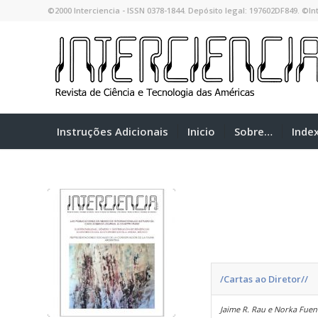
©2000 Interciencia - ISSN 0378-1844. Depósito legal: 197602DF849. ©Int
Instruções Adicionais
Inicio
Sobre…
Inde
/Cartas ao Diretor//
Jaime R. Rau e Norka Fuen