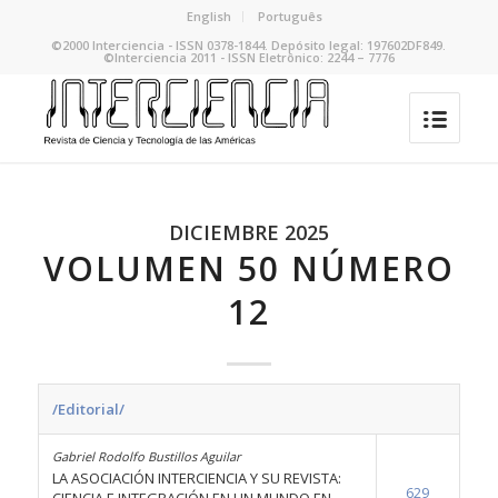
English
Português
©2000 Interciencia - ISSN 0378-1844. Depósito legal: 197602DF849.
©Interciencia 2011 - ISSN Eletrônico: 2244 – 7776
DICIEMBRE 2025
VOLUMEN 50 NÚMERO
12
/Editorial/
Gabriel Rodolfo Bustillos Aguilar
LA ASOCIACIÓN INTERCIENCIA Y SU REVISTA:
629