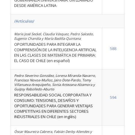
GOBERNANZA UNIVERSITARIA: UN LLAMADO
DESDE AMÉRICA LATINA
/Artículos/
María José Seckel, Claudia Vásquez, Pedro Salcedo,
Eugenio Chandía y María Badilla-Quintana
OPORTUNIDADES PARA INTEGRAR LA
588
COMPRENSIÓN DE LA INTELIGENCIA ARTIFICIAL
EN LAS CLASES DE MATEMÁTICA DE PRIMARIA:
EL CASO DE CHILE (en español)
Pedro Severino González, Lorena Miranda-Navarro,
Francisco Novoa-Muñoz, Jairo Dote-Pardo, Tomy
Villanueva-Arequipeño, Sonia Antezana-Alzamora y
Guipsy Rebolledo-Aburto
RESPONSABILIDAD SOCIAL CORPORATIVA Y
594
CONSUMO: TENSIONES, DESAFÍOS Y
OPORTUNIDADES PARA GENERAR VENTAJAS
COMPETITIVAS EN DIFERENTES SECTORES
INDUSTRIALES EN CHILE (en inglés)
Óscar Maureira Cabrera, Fabián Derby Allendes y