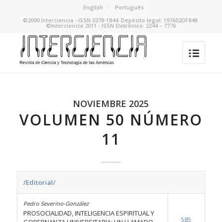
English
Português
©2000 Interciencia - ISSN 0378-1844. Depósito legal: 197602DF849.
©Interciencia 2011 - ISSN Eletrônico: 2244 – 7776
NOVIEMBRE 2025
VOLUMEN 50 NÚMERO
11
/Editorial/
Pedro Severino-González
PROSOCIALIDAD, INTELIGENCIA ESPIRITUAL Y
585