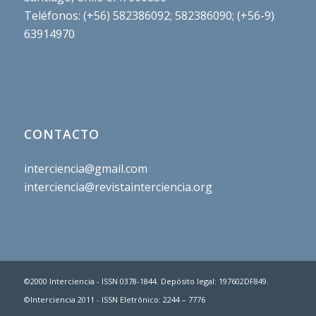
Camino El Alba 9500, Torre B, Oc. 323, Las Condes,
Santiago, Chile CP.7600830
Teléfonos: (+56) 582386092; 582386090; (+56-9)
63914970
CONTACTO
interciencia@gmail.com
interciencia@revistainterciencia.org
©2000 Interciencia - ISSN 0378-1844. Depósito legal: 197602DF849.