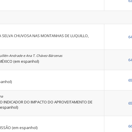
6
 SELVA CHUVOSA NAS MONTANHAS DE LUQUILLO,
6
uillén-Andrade e Ana T. Chávez-Bárcenas
6
ÉXICO (em espanhol)
6
anhol)
ma
 INDICADOR DO IMPACTO DO APROVEITAMENTO DE
6
espanhol)
6
ISSÃO (em espanhol)