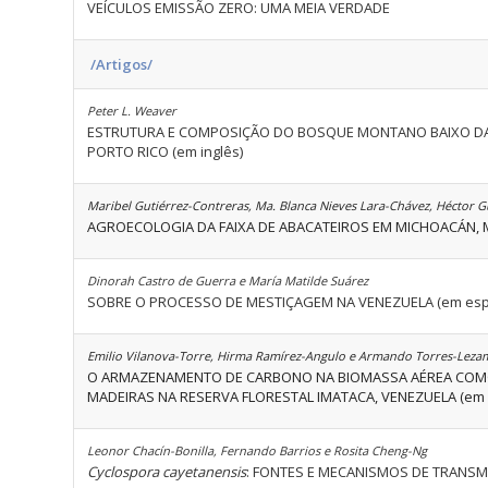
VEÍCULOS EMISSÃO ZERO: UMA MEIA VERDADE
/Artigos/
Peter L. Weaver
ESTRUTURA E COMPOSIÇÃO DO BOSQUE MONTANO BAIXO DA
PORTO RICO (em inglês)
Maribel Gutiérrez-Contreras, Ma. Blanca Nieves Lara-Chávez, Héctor G
AGROECOLOGIA DA FAIXA DE ABACATEIROS EM MICHOACÁN, M
Dinorah Castro de Guerra e María Matilde Suárez
SOBRE O PROCESSO DE MESTIÇAGEM NA VENEZUELA (em esp
Emilio Vilanova-Torre, Hirma Ramírez-Angulo e Armando Torres-Leza
O ARMAZENAMENTO DE CARBONO NA BIOMASSA AÉREA COMO
MADEIRAS NA RESERVA FLORESTAL IMATACA, VENEZUELA (em 
Leonor Chacín-Bonilla, Fernando Barrios e Rosita Cheng-Ng
Cyclospora cayetanensis
: FONTES E MECANISMOS DE TRANSM