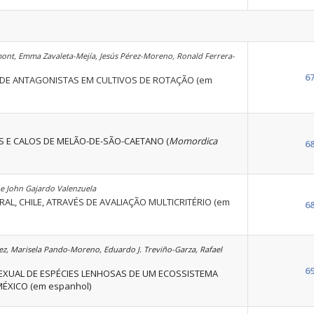
mont, Emma Zavaleta-Mejía, Jesús Pérez-Moreno, Ronald Ferrera-
6
DE ANTAGONISTAS EM CULTIVOS DE ROTAÇÃO (em
E CALOS DE MELÃO-DE-SÃO-CAETANO (
Momordica
6
e John Gajardo Valenzuela
L, CHILE, ATRAVÉS DE AVALIAÇÃO MULTICRITÉRIO (em
6
ez, Marisela Pando-Moreno, Eduardo J. Treviño-Garza, Rafael
6
EXUAL DE ESPÉCIES LENHOSAS DE UM ECOSSISTEMA
ÉXICO (em espanhol)