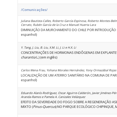
/Comunicações/
Juliana Bautista-Calles, Roberto García-Espinosa, Roberto Montes-Bel
Cerrato, Rubén García de la Cruz e Manuel Huerta Lara
DIMINUIÇÃO DA MURCHAMENTO DO CHILE POR INTRODUÇÃO 
espanhol)
Y. Tang, J. Liu, B. Liu, X.M. Li, J. Li e H.X. Li
CONCENTRAÇÕES DE HORMONAS ENDÔGENAS EM EXPLANTES 
charantia
L.) (em inglês)
Carlos Mena Frau, Yohana Morales Hernández, Yony Ormazábal Rojas 
LOCALIZAÇÃO DE UM ATERRO SANITÁRIO NA COMUNA DE PARRA
espanhol)
Eduardo Alanís-Rodríguez, Oscar Aguirre-Calderón, Javier Jiménez-Pér
Aranda-Ramos e Pamela A. Canizales Velázquez
EFEITO DA SEVERIDADE DO FOGO SOBRE A REGENERAÇÃO AS
MIXTO (
Pinus-Quercus
) NO PARQUE ECOLÓGICO CHIPINQUE, M