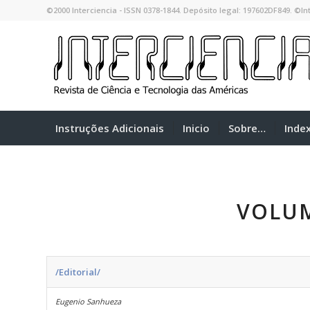
©2000 Interciencia - ISSN 0378-1844. Depósito legal: 197602DF849. ©Int
Instruções Adicionais
Inicio
Sobre…
Inde
VOLUM
/Editorial/
Eugenio Sanhueza