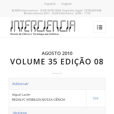
Español
English
©2000 Interciencia - ISSN 0378-1844. Depósito legal: 197602DF849.
©Interciencia 2011 - ISSN Eletrônico: 2244 – 7776
AGOSTO 2010
VOLUME 35 EDIÇÃO 08
/Editorial/
Miguel Laufer
559
REDALYC VISIBILIZA NOSSA CIÊNCIA
/Artigos/