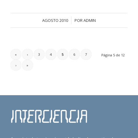
/
AGOSTO 2010
POR
ADMIN
«
‹
3
4
5
6
7
Página 5 de 12
›
»