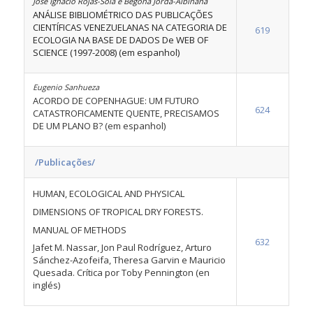
José Ignacio Rojas-Sola e Begoña Jordá-Albiñana
ANÁLISE BIBLIOMÉTRICO DAS PUBLICAÇÕES
CIENTÍFICAS VENEZUELANAS NA CATEGORIA DE
619
ECOLOGIA NA BASE DE DADOS De WEB OF
SCIENCE (1997-2008) (em espanhol)
Eugenio Sanhueza
ACORDO DE COPENHAGUE: UM FUTURO
624
CATASTROFICAMENTE QUENTE, PRECISAMOS
DE UM PLANO B? (em espanhol)
/Publicações/
HUMAN, ECOLOGICAL AND PHYSICAL
DIMENSIONS OF TROPICAL DRY FORESTS.
MANUAL OF METHODS
632
Jafet M. Nassar, Jon Paul Rodríguez, Arturo
Sánchez-Azofeifa, Theresa Garvin e Mauricio
Quesada. Crítica por Toby Pennington (en
inglés)