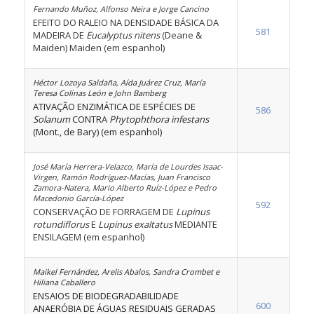
Fernando Muñoz, Alfonso Neira e Jorge Cancino
EFEITO DO RALEIO NA DENSIDADE BÁSICA DA
581
MADEIRA DE
Eucalyptus nitens
(Deane &
Maiden) Maiden (em espanhol)
Héctor Lozoya Saldaña, Aída Juárez Cruz, María
Teresa Colinas León e John Bamberg
ATIVAÇÃO ENZIMÁTICA DE ESPÉCIES DE
586
Solanum
CONTRA
Phytophthora infestans
(Mont., de Bary) (em espanhol)
José María Herrera-Velazco, María de Lourdes Isaac-
Virgen, Ramón Rodríguez-Macías, Juan Francisco
Zamora-Natera, Mario Alberto Ruíz-López e Pedro
Macedonio García-López
592
CONSERVAÇÃO DE FORRAGEM DE
Lupinus
rotundiflorus
E
Lupinus exaltatus
MEDIANTE
ENSILAGEM (em espanhol)
Maikel Fernández, Arelis Abalos, Sandra Crombet e
Hiliana Caballero
ENSAIOS DE BIODEGRADABILIDADE
600
ANAERÓBIA DE ÁGUAS RESIDUAIS GERADAS