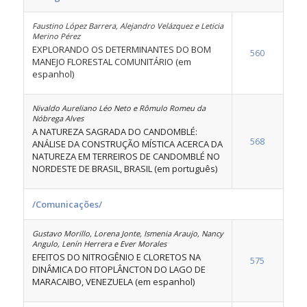
Faustino López Barrera, Alejandro Velázquez e Leticia
Merino Pérez
EXPLORANDO OS DETERMINANTES DO BOM
560
MANEJO FLORESTAL COMUNITÁRIO (em
espanhol)
Nivaldo Aureliano Léo Neto e Rômulo Romeu da
Nóbrega Alves
A NATUREZA SAGRADA DO CANDOMBLÉ:
568
ANÁLISE DA CONSTRUÇÃO MÍSTICA ACERCA DA
NATUREZA EM TERREIROS DE CANDOMBLÉ NO
NORDESTE DE BRASIL, BRASIL (em português)
/Comunicações/
Gustavo Morillo, Lorena Jonte, Ismenia Araujo, Nancy
Angulo, Lenín Herrera e Ever Morales
EFEITOS DO NITROGÊNIO E CLORETOS NA
575
DINÂMICA DO FITOPLÂNCTON DO LAGO DE
MARACAIBO, VENEZUELA (em espanhol)