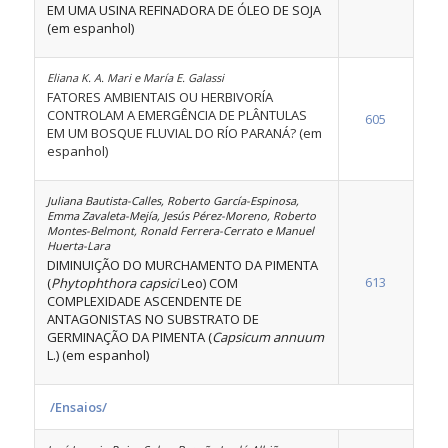
EM UMA USINA REFINADORA DE ÓLEO DE SOJA
(em espanhol)
Eliana K. A. Mari e María E. Galassi
FATORES AMBIENTAIS OU HERBIVORÍA
CONTROLAM A EMERGÊNCIA DE PLÂNTULAS
605
EM UM BOSQUE FLUVIAL DO RÍO PARANÁ? (em
espanhol)
Juliana Bautista-Calles, Roberto García-Espinosa,
Emma Zavaleta-Mejía, Jesús Pérez-Moreno, Roberto
Montes-Belmont, Ronald Ferrera-Cerrato e Manuel
Huerta-Lara
DIMINUIÇÃO DO MURCHAMENTO DA PIMENTA
613
(
Phytophthora capsici
Leo) COM
COMPLEXIDADE ASCENDENTE DE
ANTAGONISTAS NO SUBSTRATO DE
GERMINAÇÃO DA PIMENTA (
Capsicum annuum
L.) (em espanhol)
/Ensaios/