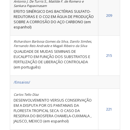
Antonio J. De Turris S., Matilde F. de Romero e
Sankara Papavinasam
EFEITO SINÉRGICO DAS BACTÉRIAS SULFATO-
209
REDUTORAS E O CO2 EM ÁGUA DE PRODUÇÃO
SOBRE A CORROSÃO DO AÇO CARBONO (em
espanhol)
Richardson Barbosa Gomes da Silva, Danilo Simões,
Fernando Reis Andrade e Magali Ribeiro da Silva
QUALIDADE DE MUDAS SEMINAIS DE
215
EUCALIPTO EM FUNÇÃO DOS SUBSTRATOS E
FERTILIZAÇÃO DE LIBERAÇÃO CONTROLADA
(em português)
/Ensaios/
Carlos Tello Díaz
DESENVOLVEMENTO VERSUS CONSERVAÇÃO
EM A DISPUTA POR OS PANTANAIS DA
221
FLORESTA TROPICAL SECA: O CASO DA
RESERVA DO BIOSFERA CHAMELA-CUIXMALA ,
JALISCO, MEXICO (em espanhol)