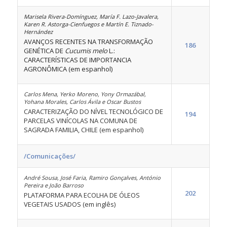
Marisela Rivera-Domínguez, María F. Lazo-Javalera,
Karen R. Astorga-Cienfuegos e Martín E. Tiznado-
Hernández
AVANÇOS RECENTES NA TRANSFORMAÇÃO
186
GENÉTICA DE
Cucumis melo
L.:
CARACTERÍSTICAS DE IMPORTANCIA
AGRONÔMICA (em espanhol)
Carlos Mena, Yerko Moreno, Yony Ormazábal,
Yohana Morales, Carlos Ávila e Oscar Bustos
CARACTERIZAÇÃO DO NÍVEL TECNOLÓGICO DE
194
PARCELAS VINÍCOLAS NA COMUNA DE
SAGRADA FAMILIA, CHILE (em espanhol)
/Comunicações/
André Sousa, José Faria, Ramiro Gonçalves, António
Pereira e João Barroso
202
PLATAFORMA PARA ECOLHA DE ÓLEOS
VEGETAIS USADOS (em inglês)