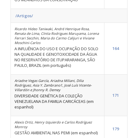
/Artigos/
Ricardo Hideo Taniwaki, André Henrique Rosa,
Renata de Lima, Cíntia Rodrigues Maruyama, Lorena
Ferrari Secchin, Maria do Carmo Calijuri e Viviane
Moschini-Carlos
164
A INFLUÊNCIA DO USO E OCUPAÇÃO DO SOLO
NA QUALIDADE E GENOTOXICIDADE DA ÁGUA
NO RESERVATÓRIO DE ITUPARARANGA, SÃO
PAULO, BRAZIL (em português)
Ariadne Vegas García, Ariadna Miliani, Dilia
Rodríguez, Asia Y. Zambrano†, José Luís Vicente-
Villardón e Jhonny R. Demey
171
DIVERSIDADE GENÉTICA DA COLEÇÃO
VENEZUELANA DA FAMILIA CARICÁCEAS (em
espanhol)
Alexis Ortiz, Henry Izquierdo e Carlos Rodríguez
Monroy
179
GESTÃO AMBIENTAL NAS PEMI (em espanhol)