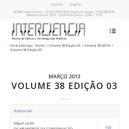
Español
English
©2000 Interciencia - ISSN 0378-1844. Depósito legal: 197602DF849.
©Interciencia 2011 - ISSN Eletrônico: 2244 – 7776
Você está aqui:
Home
/
Volume 38 Edição 03
/
Volume 38 (2013)
/
Volume 38 Edição 03
MARÇO 2013
VOLUME 38 EDIÇÃO 03
/Editorial/
Miguel Laufer
163
OS MEANDROS DA CONSERVAÇÃO