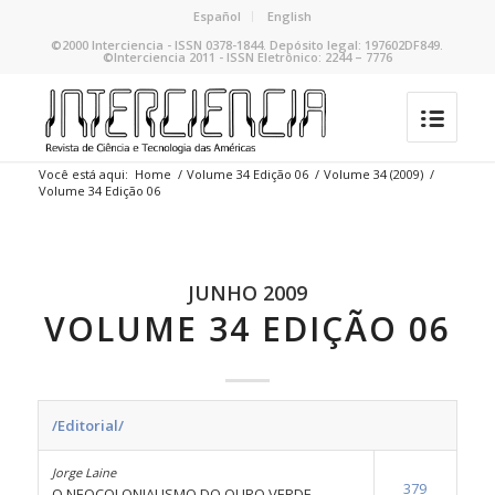
Español
English
©2000 Interciencia - ISSN 0378-1844. Depósito legal: 197602DF849.
©Interciencia 2011 - ISSN Eletrônico: 2244 – 7776
Você está aqui:
Home
/
Volume 34 Edição 06
/
Volume 34 (2009)
/
Volume 34 Edição 06
JUNHO 2009
VOLUME 34 EDIÇÃO 06
/Editorial/
Jorge Laine
379
O NEOCOLONIALISMO DO OURO VERDE