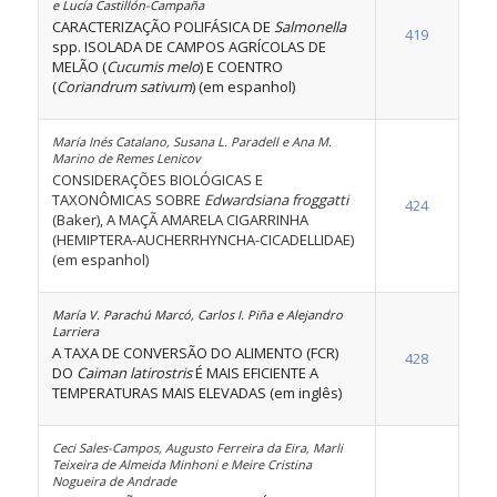
e Lucía Castillón-Campaña
CARACTERIZAÇÃO POLIFÁSICA DE
Salmonella
419
spp. ISOLADA DE CAMPOS AGRÍCOLAS DE
MELÃO (
Cucumis melo
) E COENTRO
(
Coriandrum sativum
) (em espanhol)
María Inés Catalano, Susana L. Paradell e Ana M.
Marino de Remes Lenicov
CONSIDERAÇÕES BIOLÓGICAS E
TAXONÔMICAS SOBRE
Edwardsiana froggatti
424
(Baker), A MAÇÃ AMARELA CIGARRINHA
(HEMIPTERA-AUCHERRHYNCHA-CICADELLIDAE)
(em espanhol)
María V. Parachú Marcó, Carlos I. Piña e Alejandro
Larriera
A TAXA DE CONVERSÃO DO ALIMENTO (FCR)
428
DO
Caiman latirostris
É MAIS EFICIENTE A
TEMPERATURAS MAIS ELEVADAS (em inglês)
Ceci Sales-Campos, Augusto Ferreira da Eira, Marli
Teixeira de Almeida Minhoni e Meire Cristina
Nogueira de Andrade