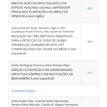
ÁREA DE AÇÃO DO RATO AQUATICO DA
ESPÉCIE
Holochilus sciureus
, UM ROEDOR
400
PRAGA NOS PLANTAÇÕES DE ARROZ DA
VENEZUELA (em inglês)
Acacia Ramírez Ayala, Salvador Vega e León,
Guadalupe Prado Flores y Rey Gutiérrez Tolentino
APLICAÇÃO DE TRÊS MÉTODOS ANALÍTICOS
PARA A DETECÇÃO DE SORO DE QUEIJO
406
ORIUNDO DE QUEIJARIA EM LEITE UHT
COMERCIALIZADO NA CIDADE DO MÉXICO (em
espanhol)
Emilio Rodríguez-Ponce e Liliana Pedraja-Rejas
DIREÇÃO ESTRATÉGICA EM UNIVERSIDADES:
413
UM ESTUDO EMPÍRICO EM INSTITUIÇÕES DE
IBEROAMÉRICA (em espanhol)
/Comunicações/
Evelia Acedo-Félix, Yolanda Núñez-Hernández,
Rosalva Pérez-Morales, Claudia M. Iñiguez-Palomares