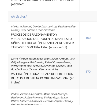
VENEZOLANA PARA EL AVANCE DE LA CIENCIA
(ASOVAC)
/Artículos/
Marjorie Sámuel, Danilo Díaz-Levicoy, Denisse Aviles-
Henn y Yudi Caterine Diaz-Perdomo
PROCESOS DE RAZONAMIENTO Y
160
VISUALIZACIÓN QUE PONEN DE MANIFIESTO
NIÑOS DE EDUCACIÓN INFANTIL AL RESOLVER
TAREAS DE SIMETRÍA AXIAL (en español)
David Álvarez-Maldonado, Juan Carlos Armijos, Luis
Felipe Vergara Maldonado, Rafael Romero-Meza,
Víctor Yáñez Jara, Nicolás Barrientos Oradini, Joan
Boada-Grau y Carmen Pénnanen Arias
170
VALIDACIÓN DE UNA ESCALA DE PERCEPCIÓN
DEL CLIMA DE SILENCIO ORGANIZACIONAL (en
inglés)
Pedro Severino-González, Matías Jara-Moraga,
Benjamín Muñoz-Romero, Violeta Rojas-Bravo,
Walter Calderón-Morales, Gerardo Zapata-Chero y
Guipsy Rebolledo-Aburto