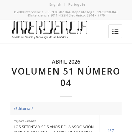
English
Português
©2000 Interciencia - ISSN 0378-1844. Depósito legal: 197602DF849.
©Interciencia 2011 - ISSN Eletrônico: 2244 – 7776
ABRIL 2026
VOLUMEN 51 NÚMERO
04
/Editorial/
Yajaira Freites
LOS SETENTA Y SEIS AÑOS DE LA ASOCIACIÓN
157