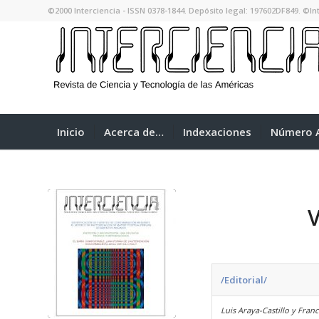
©2000 Interciencia - ISSN 0378-1844. Depósito legal: 197602DF849. ©Int
Inicio
Acerca de…
Indexaciones
Número A
/Editorial/
Luis Araya-Castillo y Fran