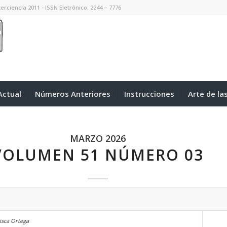
erciencia 2011 - ISSN Eletrônico: 2244 – 7776
ctual
Números Anteriores
Instrucciones
Arte de la
MARZO 2026
VOLUMEN 51 NÚMERO 03
cisca Ortega