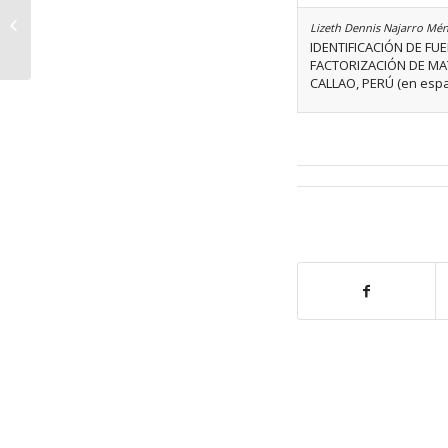
Volumen 51 Número 02
Lizeth Dennis Najarro Mén
IDENTIFICACIÓN DE F
FACTORIZACIÓN DE MAT
CALLAO, PERÚ (en espa