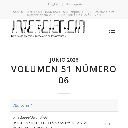
English
Português
©2000 Interciencia - ISSN 0378-1844. Depósito legal: 197602DF849.
©Interciencia 2011 - ISSN Eletrônico: 2244 – 7776
JUNIO 2026
VOLUMEN 51 NÚMERO
06
/Editorial/
Ana Raquel Picón Ávila
¿SIGUEN SIENDO NECESARIAS LAS REVISTAS
281