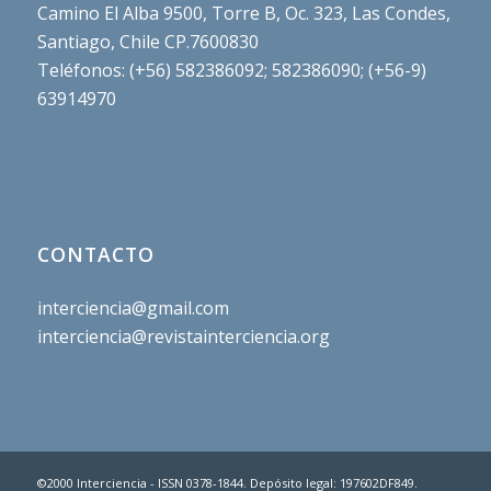
Camino El Alba 9500, Torre B, Oc. 323, Las Condes,
Santiago, Chile CP.7600830
Teléfonos: (+56) 582386092; 582386090; (+56-9)
63914970
CONTACTO
interciencia@gmail.com
interciencia@revistainterciencia.org
©2000 Interciencia - ISSN 0378-1844. Depósito legal: 197602DF849.