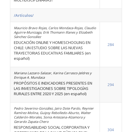
MULTIDISCIPLINARIAS?
/Artículos/
Mauricio Bravo Rojas, Carlos Mondaca-Rojas, Claudio
Aguirre-Munizaga, Erik Thomann Illanes y Elizabeth
Sánchez González
EDUCACIÓN ONLINE Y HOMESCHOOLING EN
284
CHILE: UN ESTUDIO SOBRE LAS NUEVAS
TRAYECTORIAS EDUCATIVAS FAMILIARES (en
español)
Mariana Lazzaro-Salazar, Karina Carrasco-Jeldres y
Enrique A. Mundaca
PROPÓSITOS E INDICADORES PRESENTES EN
294
LAS INVESTIGACIONES SOBRE TIPOLOGÍAS
RURALES ENTRE 2020 Y 2025 (en español)
Pedro Severino-González, Jairo Dote Pardo, Reynier
Ramírez-Molina, Guipsy Rebolledo-Aburto, Walter
Calderón-Morales, Sonia Antezana-Alzamora y
Gerardo Zapata-Chero
RESPONSABILIDAD SOCIAL CORPORATIVA Y
304