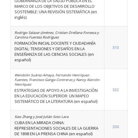
GOBERNANZA DE LA SALUD PÚBLICA EN EL
MARCO DE LOS OBJETIVOS DE DESARROLLO
SOSTENIBLE: UNA REVISIÓN SISTEMÁTICA (en
inglés)
Rodrigo Salazar-Jiménez, Cristian Orellana Fonseca y
Carolina Fuentes Rodríguez
FORMACIÓN INICIAL DOCENTE Y CIUDADANÍA
313
DIGITAL: TENSIONES Y DESAFÍOS EN LA
ENSEÑANZA DE LAS CIENCIAS SOCIALES (en
español)
Wendolin Suárez-Amaya, Fernando Henríquez-
Fuentes, Francisco Ganga-Contreras y Nancy Alarcón-
Henríquez
322
ESTRATEGIAS DE APOYO A LA INVESTIGACIÓN
EN LA EDUCACIÓN SUPERIOR: UN MAPEO
SISTEMÁTICO DE LA LITERATURA (en español)
Xiao Zhang y José Julián Soto Lara
CUBA EN LA MIRADA CHINA:
330
REPRESENTACIONES SOCIALES DE LA GUERRA
DE 1898 EN LA PRENSA CHINA (en español)