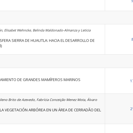
án, Elisabet Wehncke, Belinda Maldonado-Almanza y Leticia
SFERA SIERRA DE HUAUTLA: HACIA EL DESARROLLO DE
)
ARAMIENTO DE GRANDES MAMÍFEROS MARINOS
1
Gileno Brito de Azevedo, Fabrícia Conceição Menez Mota, Álvaro
2
 LA VEGETACIÓN ARBÓREA EN UN ÁREA DE CERRADÃO DEL