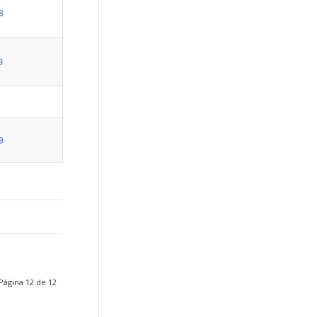
8
3
9
Página 12 de 12