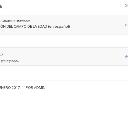
5
)
y Claudia Bustamante
6
IÓN DEL CAMPO DE LA EDAD (en español)
AS
6
 (en español)
/
ENERO 2017
POR
ADMIN