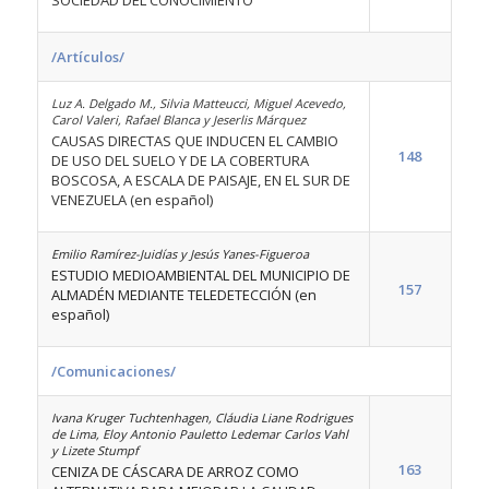
SOCIEDAD DEL CONOCIMIENTO
/Artículos/
Luz A. Delgado M., Silvia Matteucci, Miguel Acevedo,
Carol Valeri, Rafael Blanca y Jeserlis Márquez
CAUSAS DIRECTAS QUE INDUCEN EL CAMBIO
148
DE USO DEL SUELO Y DE LA COBERTURA
BOSCOSA, A ESCALA DE PAISAJE, EN EL SUR DE
VENEZUELA (en español)
Emilio Ramírez-Juidías y Jesús Yanes-Figueroa
ESTUDIO MEDIOAMBIENTAL DEL MUNICIPIO DE
157
ALMADÉN MEDIANTE TELEDETECCIÓN (en
español)
/Comunicaciones/
Ivana Kruger Tuchtenhagen, Cláudia Liane Rodrigues
de Lima, Eloy Antonio Pauletto Ledemar Carlos Vahl
y Lizete Stumpf
163
CENIZA DE CÁSCARA DE ARROZ COMO