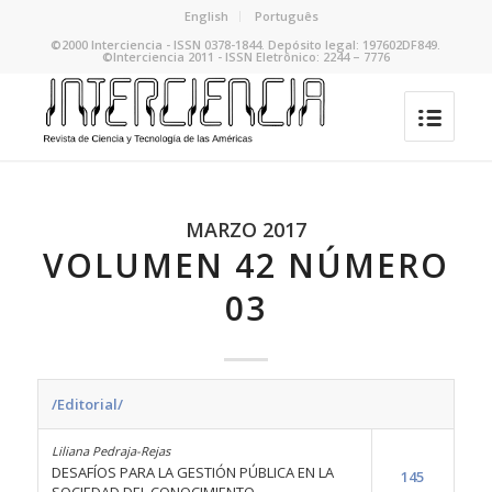
English
Português
©2000 Interciencia - ISSN 0378-1844. Depósito legal: 197602DF849.
©Interciencia 2011 - ISSN Eletrônico: 2244 – 7776
MARZO 2017
VOLUMEN 42 NÚMERO
03
/Editorial/
Liliana Pedraja-Rejas
DESAFÍOS PARA LA GESTIÓN PÚBLICA EN LA
145