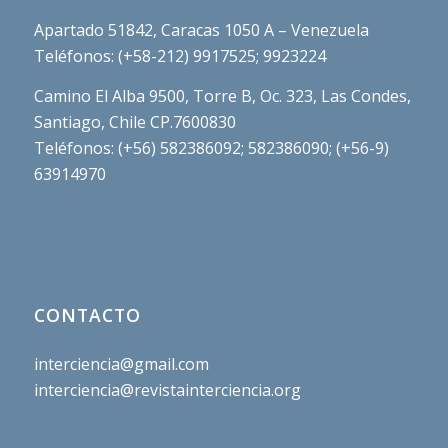
Apartado 51842, Caracas 1050 A – Venezuela
Teléfonos: (+58-212) 9917525; 9923224
Camino El Alba 9500, Torre B, Oc. 323, Las Condes,
Santiago, Chile CP.7600830
Teléfonos: (+56) 582386092; 582386090; (+56-9)
63914970
CONTACTO
interciencia@gmail.com
interciencia@revistainterciencia.org