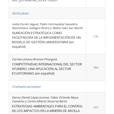
XXI. ¿LO DIGITAL, LO ES TODO?
/Artículos/
Ivette Durán-Seguel, Pablo Hormazabal Saavedra,
Maximiliano Gallegos Rivera y Walter Sáez San Martín
ALINEACIÓN ESTRATÉGICA COMO
176
FACILITADORA DE LA IMPLEMENTACIÓN DE UN
MODELO DE GESTIÓN UNIVERSITARIA (en
español)
Carmen Johana Briones Pinargote
COMPETITIVIDAD INTERNACIONAL DEL SECTOR
184
ATUNERO: UNA APLICACIÓN AL SECTOR
ECUATORIANO (en español)
/Comunicaciones/
Danny Daniel López Juvinao, Fabio Orlando Moya
Camacho y Carlos Alberto Socarras Bertiz
ESTRATEGIAS AMBIENTALES PARA EL CONTROL
197
DE LOS IMPACTOS EN LA MINERÍA DE ARCILLA