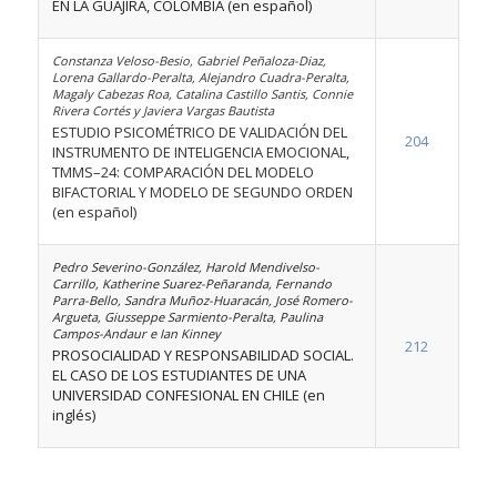
EN LA GUAJIRA, COLOMBIA (en español)
Constanza Veloso-Besio, Gabriel Peñaloza-Diaz,
Lorena Gallardo-Peralta, Alejandro Cuadra-Peralta,
Magaly Cabezas Roa, Catalina Castillo Santis, Connie
Rivera Cortés y Javiera Vargas Bautista
ESTUDIO PSICOMÉTRICO DE VALIDACIÓN DEL
204
INSTRUMENTO DE INTELIGENCIA EMOCIONAL,
TMMS–24: COMPARACIÓN DEL MODELO
BIFACTORIAL Y MODELO DE SEGUNDO ORDEN
(en español)
Pedro Severino-González, Harold Mendivelso-
Carrillo, Katherine Suarez-Peñaranda, Fernando
Parra-Bello, Sandra Muñoz-Huaracán, José Romero-
Argueta, Giusseppe Sarmiento-Peralta, Paulina
Campos-Andaur e Ian Kinney
212
PROSOCIALIDAD Y RESPONSABILIDAD SOCIAL.
EL CASO DE LOS ESTUDIANTES DE UNA
UNIVERSIDAD CONFESIONAL EN CHILE (en
inglés)