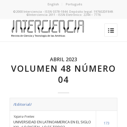
English
Português
©2000 Interciencia - ISSN 0378-1844. Depósito legal: 197602DF849.
©Interciencia 2011 - ISSN Eletrônico: 2244 – 7776
ABRIL 2023
VOLUMEN 48 NÚMERO
04
/Editorial/
Yajaira Freites
UNIVERSIDAD EN LATINOAMERICA EN EL SIGLO
173