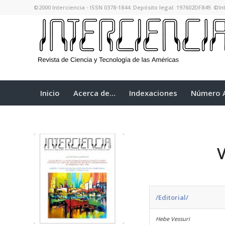
©2000 Interciencia - ISSN 0378-1844. Depósito legal: 197602DF849. ©Int
Inicio
Acerca de…
Indexaciones
Número A
/Editorial/
Hebe Vessuri