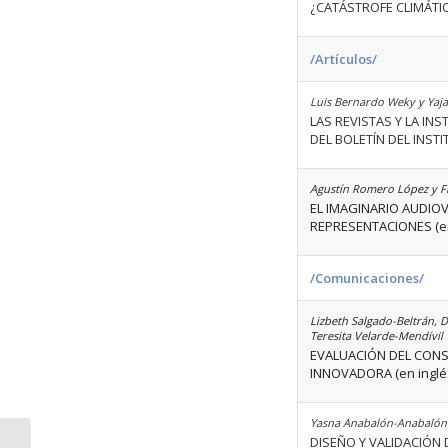
¿CATÁSTROFE CLIMÁTI
/Artículos/
Luis Bernardo Weky y Yajai
LAS REVISTAS Y LA IN
DEL BOLETÍN DEL INST
Agustín Romero López y F
EL IMAGINARIO AUDIOV
REPRESENTACIONES (e
/Comunicaciones/
Lizbeth Salgado-Beltrán,
Teresita Velarde-Mendívil
EVALUACIÓN DEL CON
INNOVADORA (en inglé
Yasna Anabalón-Anabaló
DISEÑO Y VALIDACIÓN