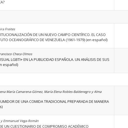
CA?
ra Freites
STITUCIONALIZACIÓN DE UN NUEVO CAMPO CIENTÍFICO. EL CASO
ITUTO OCEANOGRÁFICO DE VENEZUELA (1961-1979) (en español)
rancisco Checa Olmos
ISUAL LGBTI+ EN LA PUBLICIDAD ESPAÑOLA. UN ANÁLISIS DE SUS
n español)
 Dena María Camarena-Gómez, María Elena Robles-Baldenegro y Alma
SUMIDOR DE UNA COMIDA TRADICIONAL PREPARADA DE MANERA
s)
n y Emmanuel Vega-Román
 DE UN CUESTIONARIO DE COMPROMISO ACADÉMICO