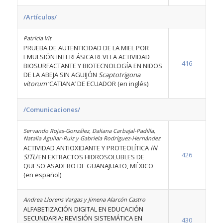
/Artículos/
Patricia Vit
PRUEBA DE AUTENTICIDAD DE LA MIEL POR
EMULSIÓN INTERFÁSICA REVELA ACTIVIDAD
416
BIOSURFACTANTE Y BIOTECNOLOGÍA EN NIDOS
DE LA ABEJA SIN AGUIJÓN
Scaptotrigona
vitorum
‘CATIANA’ DE ECUADOR (en inglés)
/Comunicaciones/
Servando Rojas-González, Daliana Carbajal-Padilla,
Natalia Aguilar-Ruiz y Gabriela Rodríguez-Hernández
ACTIVIDAD ANTIOXIDANTE Y PROTEOLÍTICA
IN
426
SITU
EN EXTRACTOS HIDROSOLUBLES DE
QUESO ASADERO DE GUANAJUATO, MÉXICO
(en español)
Andrea Llorens Vargas y Jimena Alarcón Castro
ALFABETIZACIÓN DIGITAL EN EDUCACIÓN
SECUNDARIA: REVISIÓN SISTEMÁTICA EN
430