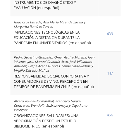
INSTRUMENTOS DE DIAGNÓSTICO Y
EVALUACIÓN (en español)
Isaac Cruz Estrada, Ana María Miranda Zavala y
Margarita Ramírez Torres
IMPLICACIONES TECNOLÓGICAS EN LA
439
EDUCACIÓN A DISTANCIA DURANTE LA
PANDEMIA EN UNIVERSITARIOS (en español)
Pedro Severino-González, Omar Acuña-Moraga, Juan
Yévenes-Jara, Manuel Chandía-Arco, José Villalobos-
Antúnez, Felipe Arenas-Torres, Felipe Lillo-Viedma y
Virgilio Salcedo-Muñoz
447
RESPONSABILIDAD SOCIAL CORPORATIVA Y
CONSUMIDORES DE VINO: PERCEPCIÓN EN
TIEMPOS DE PANDEMIA EN CHILE (en español)
Alvaro Acuña-Hormazábal, Francisco Ganga-
Contreras, Wendolin Suárez-Amaya y Olga Pons-
Peregort
456
ORGANIZACIONES SALUDABLES: UNA
APROXIMACIÓN DESDE UN ESTUDIO
BIBLIOMÉTRICO (en español)