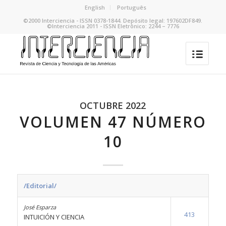
English
Português
©2000 Interciencia - ISSN 0378-1844. Depósito legal: 197602DF849.
©Interciencia 2011 - ISSN Eletrônico: 2244 – 7776
OCTUBRE 2022
VOLUMEN 47 NÚMERO
10
/Editorial/
José Esparza
413
INTUICIÓN Y CIENCIA