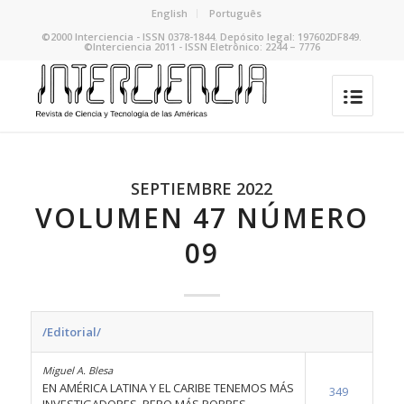
English
Português
©2000 Interciencia - ISSN 0378-1844. Depósito legal: 197602DF849.
©Interciencia 2011 - ISSN Eletrônico: 2244 – 7776
SEPTIEMBRE 2022
VOLUMEN 47 NÚMERO
09
/Editorial/
Miguel A. Blesa
EN AMÉRICA LATINA Y EL CARIBE TENEMOS MÁS
349