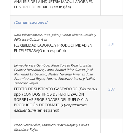
ANÁLISIS DE LA INDUSTRIA MAQUILADORA EN
EL NORTE DE MÉXICO (en inglés)
/Comunicaciones/
Raúl Vilcarromero-Ruiz, Julio Juvenal Aldana-Zavala y
Félix José Colina-Ysea
381
FLEXIBILIDAD LABORAL Y PRODUCTIVIDAD EN
EL TELETRABAJO (en español)
Jaime Herrera Gamboa, Rene Torres Ricario, Isaías
Chairez Hernández, Laura Anabel Páez Olivan, José
Natividad Uribe Soto, Néstor Naranjo Jiménez, José
Antonio Ávila Reyes, Norma Almaraz Abarca y Nalleli
Trancoso Reyes
EFECTO DE SUSTRATO GASTADO DE (
Pleurotus
387
spp.) CON DOS TIPOS DE FERTILIZACIÓN
SOBRE LAS PROPIEDADES DEL SUELO Y LA
PRODUCCIÓN DE TOMATE (
Lycopersicum
esculentum
) (en español)
Isaac Fierro-Silva, Mauricio Bravo-Rojas y Carlos
Mondaca-Rojas