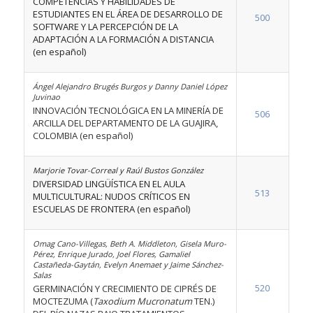
COMPETENCIAS Y HABILIDADES DE
ESTUDIANTES EN EL ÁREA DE DESARROLLO DE
500
SOFTWARE Y LA PERCEPCIÓN DE LA
ADAPTACIÓN A LA FORMACIÓN A DISTANCIA
(en español)
Ángel Alejandro Brugés Burgos y Danny Daniel López
Juvinao
INNOVACIÓN TECNOLÓGICA EN LA MINERÍA DE
506
ARCILLA DEL DEPARTAMENTO DE LA GUAJIRA,
COLOMBIA (en español)
Marjorie Tovar-Correal y Raúl Bustos González
DIVERSIDAD LINGÜÍSTICA EN EL AULA
513
MULTICULTURAL: NUDOS CRÍTICOS EN
ESCUELAS DE FRONTERA (en español)
Omag Cano-Villegas, Beth A. Middleton, Gisela Muro-
Pérez, Enrique Jurado, Joel Flores, Gamaliel
Castañeda-Gaytán, Evelyn Anemaet y Jaime Sánchez-
Salas
520
GERMINACIÓN Y CRECIMIENTO DE CIPRÉS DE
MOCTEZUMA (
Taxodium Mucronatum
TEN.)