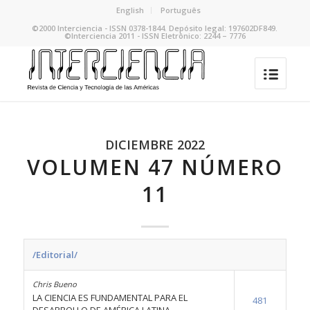
English
Português
©2000 Interciencia - ISSN 0378-1844. Depósito legal: 197602DF849.
©Interciencia 2011 - ISSN Eletrônico: 2244 – 7776
DICIEMBRE 2022
VOLUMEN 47 NÚMERO
11
/Editorial/
Chris Bueno
LA CIENCIA ES FUNDAMENTAL PARA EL
481