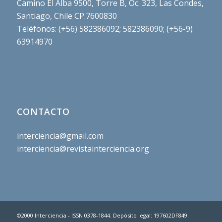
Camino El Alba 9500, Torre B, Oc. 323, Las Condes,
Santiago, Chile CP.7600830
Teléfonos: (+56) 582386092; 582386090; (+56-9)
63914970
CONTACTO
interciencia@gmail.com
interciencia@revistainterciencia.org
©2000 Interciencia - ISSN 0378-1844. Depósito legal: 197602DF849.