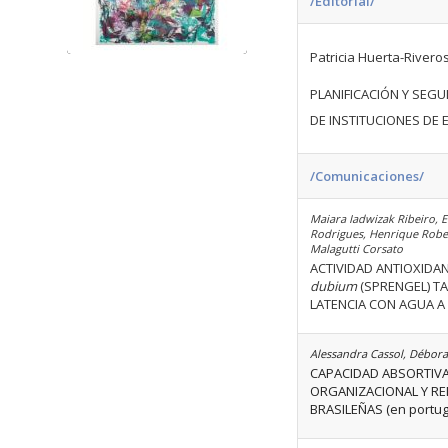
/Editorial/
Patricia Huerta-Riveros
PLANIFICACIÓN Y SEG
DE INSTITUCIONES DE 
/Comunicaciones/
Maiara Iadwizak Ribeiro, E
Rodrigues, Henrique Rober
Malagutti Corsato
ACTIVIDAD ANTIOXIDAN
dubium
(SPRENGEL) TA
LATENCIA CON AGUA A 
Alessandra Cassol, Débora
CAPACIDAD ABSORTIVA
ORGANIZACIONAL Y RE
BRASILEÑAS (en portug