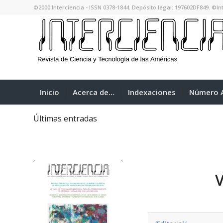
©2000 Interciencia - ISSN 0378-1844. Depósito legal: 197602DF849. ©Int
Inicio
Acerca de…
Indexaciones
Número A
Últimas entradas