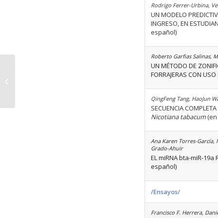
Rodrigo Ferrer-Urbina, Ves
UN MODELO PREDICTIVO
INGRESO, EN ESTUDIAN
español)
Roberto Garfias Salinas, M
UN MÉTODO DE ZONIFI
FORRAJERAS CON USO P
Volumen 43 Número 12
QingFeng Tang, HaoJun Wa
SECUENCIA COMPLETA 
Nicotiana tabacum
(en 
Ana Karen Torres-García, 
Grado-Ahuir
EL miRNA bta-miR-19a 
español)
/Ensayos/
Francisco F. Herrera, Dani