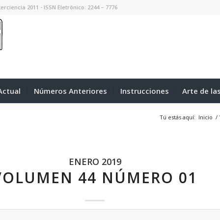
erciencia 2011 - ISSN Eletrônico: 2244 – 7776
ctual
Números Anteriores
Instrucciones
Arte de la
Tú estás aquí:
Inicio
/
ENERO 2019
VOLUMEN 44 NÚMERO 01