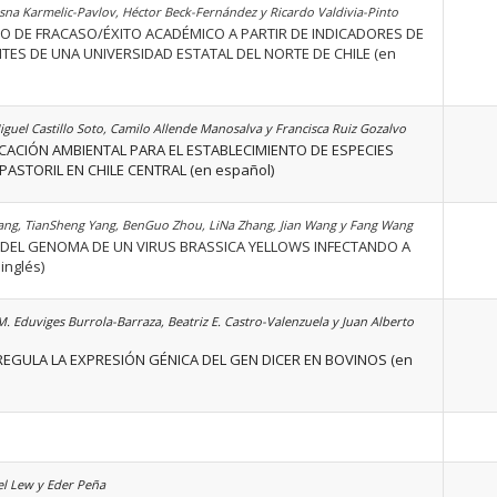
na Karmelic-Pavlov, Héctor Beck-Fernández y Ricardo Valdivia-Pinto
 DE FRACASO/ÉXITO ACADÉMICO A PARTIR DE INDICADORES DE
TES DE UNA UNIVERSIDAD ESTATAL DEL NORTE DE CHILE (en
iguel Castillo Soto, Camilo Allende Manosalva y Francisca Ruiz Gozalvo
CACIÓN AMBIENTAL PARA EL ESTABLECIMIENTO DE ESPECIES
ASTORIL EN CHILE CENTRAL (en español)
ng, TianSheng Yang, BenGuo Zhou, LiNa Zhang, Jian Wang y Fang Wang
DEL GENOMA DE UN VIRUS BRASSICA YELLOWS INFECTANDO A
inglés)
M. Eduviges Burrola-Barraza, Beatriz E. Castro-Valenzuela y Juan Alberto
REGULA LA EXPRESIÓN GÉNICA DEL GEN DICER EN BOVINOS (en
el Lew y Eder Peña