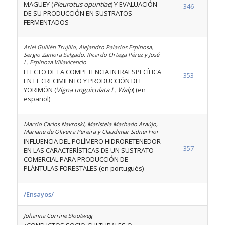
MAGUEY (
Pleurotus opuntiae
) Y EVALUACIÓN
346
DE SU PRODUCCIÓN EN SUSTRATOS
FERMENTADOS
Ariel Guillén Trujillo, Alejandro Palacios Espinosa,
Sergio Zamora Salgado, Ricardo Ortega Pérez y José
L. Espinoza Villavicencio
EFECTO DE LA COMPETENCIA INTRAESPECÍFICA
353
EN EL CRECIMIENTO Y PRODUCCIÓN DEL
YORIMÓN (
Vigna unguiculata L. Walp
) (en
español)
Marcio Carlos Navroski, Maristela Machado Araújo,
Mariane de Oliveira Pereira y Claudimar Sidnei Fior
INFLUENCIA DEL POLÍMERO HIDRORETENEDOR
357
EN LAS CARACTERÍSTICAS DE UN SUSTRATO
COMERCIAL PARA PRODUCCIÓN DE
PLÁNTULAS FORESTALES (en portugués)
/Ensayos/
Johanna Corrine Slootweg