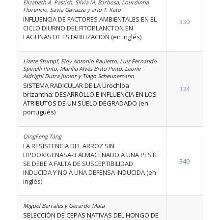
Elizabeth A. Pastich, Silvia M. Barbosa, Lourdinha
Florencio, Savia Gavazza y ario T. Kato
INFLUENCIA DE FACTORES AMBIENTALES EN EL
330
CICLO DIURNO DEL FITOPLANCTON EN
LAGUNAS DE ESTABILIZACIÓN (en inglés)
Lizete Stumpf, Eloy Antonio Pauletto, Luiz Fernando
Spinelli Pinto, Marília Alves Brito Pinto, Leonir
Aldrighi Dutra Junior y Tiago Scheunemann
SISTEMA RADICULAR DE LA Urochloa
334
brizantha: DESARROLLO E INFLUENCIA EN LOS
ATRIBUTOS DE UN SUELO DEGRADADO (en
portugués)
QingFeng Tang
LA RESISTENCIA DEL ARROZ SIN
LIPOOXIGENASA-3 ALMACENADO A UNA PESTE
340
SE DEBE A FALTA DE SUSCEPTIBILIDAD
INDUCIDA Y NO A UNA DEFENSA INDUCIDA (en
inglés)
Miguel Barrales y Gerardo Mata
SELECCIÓN DE CEPAS NATIVAS DEL HONGO DE