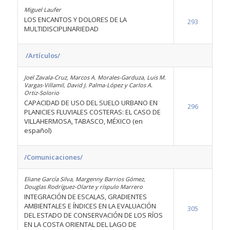
Miguel Laufer
LOS ENCANTOS Y DOLORES DE LA
293
MULTIDISCIPLINARIEDAD
/Artículos/
Joel Zavala-Cruz, Marcos A. Morales-Garduza, Luis M.
Vargas-Villamil, David J. Palma-López y Carlos A.
Ortiz-Solorio
CAPACIDAD DE USO DEL SUELO URBANO EN
296
PLANICIES FLUVIALES COSTERAS: EL CASO DE
VILLAHERMOSA, TABASCO, MÉXICO (en
español)
/Comunicaciones/
Eliane García Silva, Margenny Barrios Gómez,
Douglas Rodríguez-Olarte y ríspulo Marrero
INTEGRACIÓN DE ESCALAS, GRADIENTES
AMBIENTALES E ÍNDICES EN LA EVALUACIÓN
305
DEL ESTADO DE CONSERVACIÓN DE LOS RÍOS
EN LA COSTA ORIENTAL DEL LAGO DE