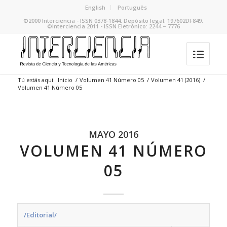
English
Português
©2000 Interciencia - ISSN 0378-1844. Depósito legal: 197602DF849.
©Interciencia 2011 - ISSN Eletrônico: 2244 – 7776
Tú estás aquí:
Inicio
/
Volumen 41 Número 05
/
Volumen 41 (2016)
/
Volumen 41 Número 05
MAYO 2016
VOLUMEN 41 NÚMERO
05
/Editorial/