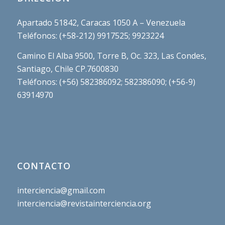
Apartado 51842, Caracas 1050 A – Venezuela
Teléfonos: (+58-212) 9917525; 9923224
Camino El Alba 9500, Torre B, Oc. 323, Las Condes,
Santiago, Chile CP.7600830
Teléfonos: (+56) 582386092; 582386090; (+56-9)
63914970
CONTACTO
interciencia@gmail.com
interciencia@revistainterciencia.org