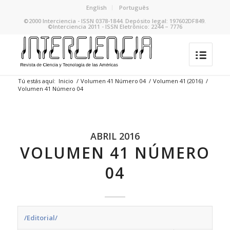
English
Português
©2000 Interciencia - ISSN 0378-1844. Depósito legal: 197602DF849.
©Interciencia 2011 - ISSN Eletrônico: 2244 – 7776
Tú estás aquí:
Inicio
/
Volumen 41 Número 04
/
Volumen 41 (2016)
/
Volumen 41 Número 04
ABRIL 2016
VOLUMEN 41 NÚMERO
04
/Editorial/