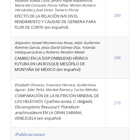
Rolando Rueda-Luna, Jenaro Reyes-Matamoros,
María del Consuelo Flores-Yáñez, Miriam Romero-
Hernández y José Víctor Tamariz-Flores
260
EFECTO DE LA RELACIÓN N/K EN EL
RENDIMIENTO Y CALIDAD DE GERBERA PARA
FLOR DE CORTE (en español)
Alejandro Ismael Monterroso-Rivas, Adán Guillermo
Ramírez-García, Jesús David Gómez-Díaz, Yolanda
Velázquez-Juárez y Roberto Rendón-Medel
266
CAMBIO EN LA DISPONIBILIDAD HÍDRICA
FUTURA EN UN BOSQUE MESÓFILO DE
MONTAÑA DE MÉXICO (en español)
Elizabeth Olivares, Francisco Herrera, Guillermina
Aguiar, Eder Peña, Maribel Ramos y Carlos Méndez
COMPARACIÓN DE LA NUTRICIÓN MINERAL DE
LOS HELECHOS
Cyathea aurea, C. delgadii,
273
Dicranopteris flexuosa
Y
Pteridium
arachnoideum
EN LA GRAN SABANA,
VENEZUELA (en español)
/Publicaciones/