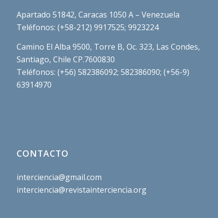
Apartado 51842, Caracas 1050 A – Venezuela
Teléfonos: (+58-212) 9917525; 9923224
Camino El Alba 9500, Torre B, Oc. 323, Las Condes,
Santiago, Chile CP.7600830
Teléfonos: (+56) 582386092; 582386090; (+56-9)
63914970
CONTACTO
interciencia@gmail.com
interciencia@revistainterciencia.org