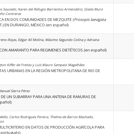
os Saucedo, Karen del Refugio Barrientos Armendáriz, Gisela Muro
eño Contreras
CA EN DOS COMUNIDADES DE MEZQUITE (
Prosopis laevigata
ST.) EN DURANGO, MÉXICO (en español)
reno-Rojas, Edgar Alí Molina, Máximo Segundo Colina y Adriana
CON AMARANTO PARA REGIMENES DIETÉTICOS (en español)
ton Kiffer de Freitas y Luís Mauro Sampaio Magalhães
STAS URBANAS EN LA REGIÓN METROPOLITANA DE RIO DE
Manuel Sierra Pérez
 DE UN SUBARRAY PARA UNA ANTENA DE RANURAS DE
pañol)
e Mello, Carlos Rodrigues Pereira, Thelma de Barros Machado,
mos
ULTICRITERIO EN DATOS DE PRODUCCIÓN AGRÍCOLA PARA
 portugués)