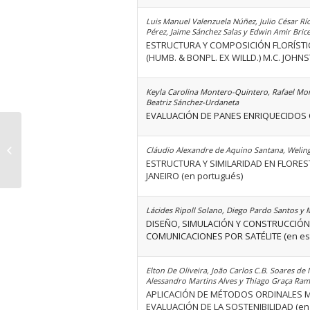
Luis Manuel Valenzuela Núñez, Julio César Rí
Pérez, Jaime Sánchez Salas y Edwin Amir Bric
ESTRUCTURA Y COMPOSICIÓN FLORÍSTI
(HUMB. & BONPL. EX WILLD.) M.C. JOHN
Keyla Carolina Montero-Quintero, Rafael Mo
Beatriz Sánchez-Urdaneta
EVALUACIÓN DE PANES ENRIQUECIDOS 
Volumen 40 Número 06
Cláudio Alexandre de Aquino Santana, Weling
ESTRUCTURA Y SIMILARIDAD EN FLORE
JANEIRO (en portugués)
Lácides Ripoll Solano, Diego Pardo Santos y 
DISEÑO, SIMULACIÓN Y CONSTRUCCIÓN
COMUNICACIONES POR SATÉLITE (en es
Elton De Oliveira, João Carlos C.B. Soares d
Alessandro Martins Alves y Thiago Graça Ra
APLICACIÓN DE MÉTODOS ORDINALES M
EVALUACIÓN DE LA SOSTENIBILIDAD (en