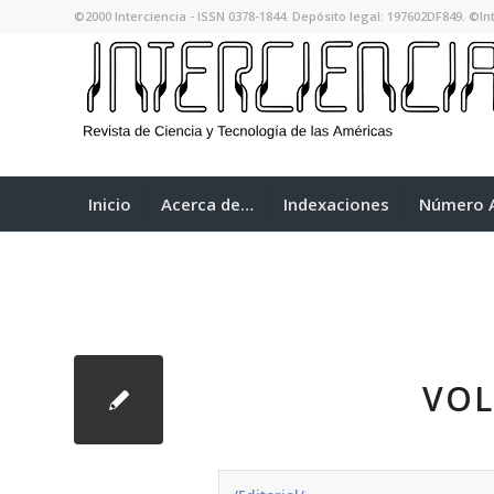
©2000 Interciencia - ISSN 0378-1844. Depósito legal: 197602DF849. ©Int
Inicio
Acerca de…
Indexaciones
Número A
VOL