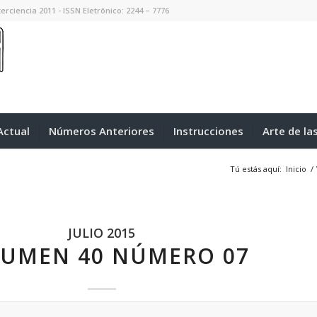
erciencia 2011 - ISSN Eletrônico: 2244 – 7776
ctual
Números Anteriores
Instrucciones
Arte de la
Tú estás aquí:
Inicio
/
JULIO 2015
UMEN 40 NÚMERO 07