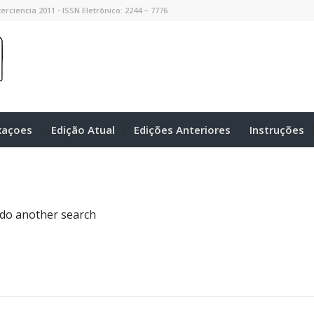
erciencia 2011 - ISSN Eletrônico: 2244 – 7776
xaçoes
Edição Atual
Edições Anteriores
Instruções
 do another search