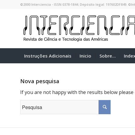
©2000 Interciencia - ISSN 0378-1844. Depósito legal: 197602DF849. ©Int
Instruções Adicionais
Inicio
Sobre…
Inde
Nova pesquisa
If you are not happy with the results below please