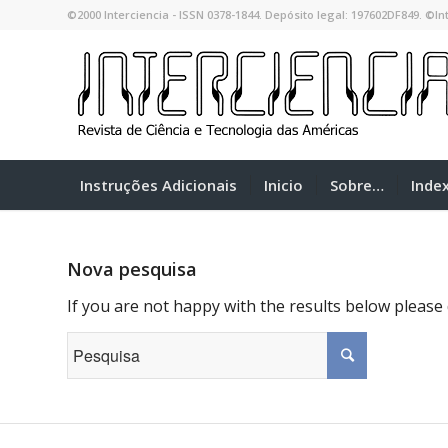
©2000 Interciencia - ISSN 0378-1844. Depósito legal: 197602DF849. ©Int
Instruções Adicionais
Inicio
Sobre…
Inde
Nova pesquisa
If you are not happy with the results below please