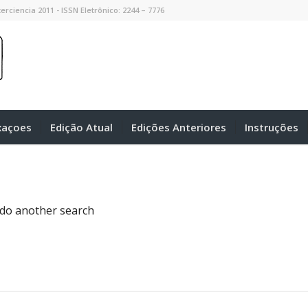
erciencia 2011 - ISSN Eletrônico: 2244 – 7776
xaçoes
Edição Atual
Edições Anteriores
Instruções
 do another search