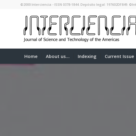
©2000 Interciencia - ISSN 0378-1844. Depósito legal: 197602DF849. ©Int
Home
About us…
Indexing
Current Issue