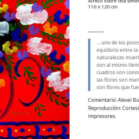
Acrílico sobre tela sinté
110 x 120 cm
… uno de los pocos 
equilibrio entre la
naturalezas muert
son al mismo tiem
cuadros son como 
las flores son mar
son flores que fue
Comentario: Alexei Bu
Reproducción: Cortesía
Impresores.