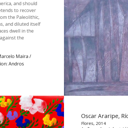
erica, and should
etends to recover
om the Paleolithic,
s, and diluted itself
aces dwell in the
against the
arcelo Maira /
tion: Andros
Oscar Araripe, Río
Flores, 2014