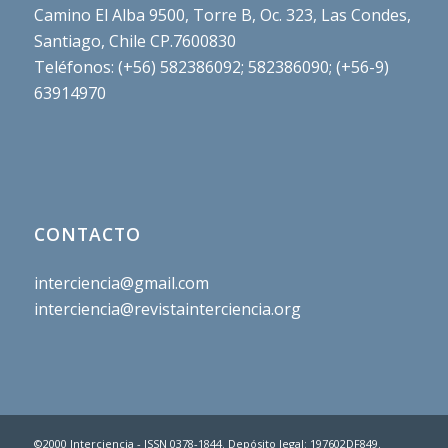
Camino El Alba 9500, Torre B, Oc. 323, Las Condes,
Santiago, Chile CP.7600830
Teléfonos: (+56) 582386092; 582386090; (+56-9)
63914970
CONTACTO
interciencia@gmail.com
interciencia@revistainterciencia.org
©2000 Interciencia - ISSN 0378-1844. Depósito legal: 197602DF849.