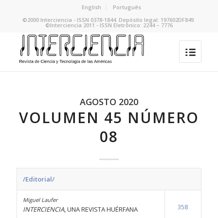
English
Português
©2000 Interciencia - ISSN 0378-1844. Depósito legal: 197602DF849.
©Interciencia 2011 - ISSN Eletrônico: 2244 – 7776
AGOSTO 2020
VOLUMEN 45 NÚMERO
08
/Editorial/
Miguel Laufer
358
INTERCIENCIA
, UNA REVISTA HUÉRFANA