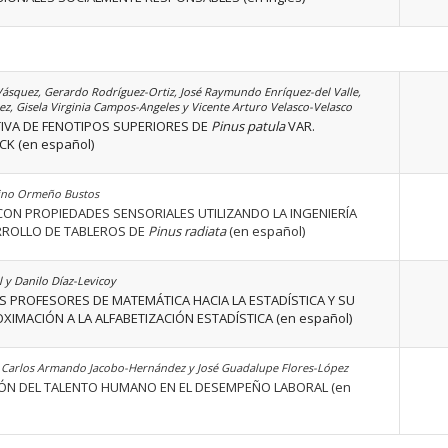
ásquez, Gerardo Rodríguez-Ortiz, José Raymundo Enríquez-del Valle,
 Gisela Virginia Campos-Angeles y Vicente Arturo Velasco-Velasco
TIVA DE FENOTIPOS SUPERIORES DE
Pinus patula
VAR.
K (en español)
Gino Ormeño Bustos
CON PROPIEDADES SENSORIALES UTILIZANDO LA INGENIERÍA
ARROLLO DE TABLEROS DE
Pinus radiata
(en español)
 y Danilo Díaz-Levicoy
S PROFESORES DE MATEMÁTICA HACIA LA ESTADÍSTICA Y SU
IMACIÓN A LA ALFABETIZACIÓN ESTADÍSTICA (en español)
a, Carlos Armando Jacobo-Hernández y José Guadalupe Flores-López
TIÓN DEL TALENTO HUMANO EN EL DESEMPEÑO LABORAL (en