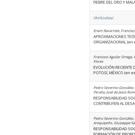
FIEBRE DEL ORO Y MA
/Artículos/
Erwin Navarrete, Francisc
APROXIMACIONES TEÓR
ORGANIZACIONAL (en 
Francisco Aguilar Ortega, H
Flores
EVOLUCIÓN RECIENTE 
POTOSÍ, MÉXICO (en e
Pedro Severino-González,
Peralta, José de Jesús Ro
RESPONSABILIDAD SOC
CONTRIBUYEN AL DESAR
Pedro Severino-González, 
Arequipeño, Giusseppe Sa
RESPONSABILIDAD SOCI
FORMACIÓN DE PROFES