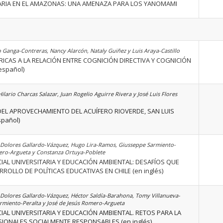
LARIA EN EL AMAZONAS: UNA AMENAZA PARA LOS YANOMAMI
o Ganga-Contreras, Nancy Alarcón, Nataly Guiñez y Luis Araya-Castillo
ICAS A LA RELACIÓN ENTRE COGNICIÓN DIRECTIVA Y COGNICIÓN
español)
ilario Charcas Salazar, Juan Rogelio Aguirre Rivera y José Luis Flores
DEL APROVECHAMIENTO DEL ACUÍFERO RIOVERDE, SAN LUIS
spañol)
 Dolores Gallardo-Vázquez, Hugo Lira-Ramos, Giusseppe Sarmiento-
mero-Argueta y Constanza Ortuya-Poblete
IAL UNIVERSITARIA Y EDUCACIÓN AMBIENTAL: DESAFÍOS QUE
ROLLO DE POLÍTICAS EDUCATIVAS EN CHILE (en inglés)
Dolores Gallardo-Vázquez, Héctor Saldía-Barahona, Tomy Villanueva-
rmiento-Peralta y José de Jesús Romero-Argueta
AL UNIVERSITARIA Y EDUCACIÓN AMBIENTAL. RETOS PARA LA
IONALES SOCIALMENTE RESPONSABLES (en inglés)