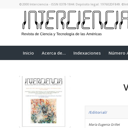
©2000 Interciencia - ISSN 0378-1844. Depósito legal: 197602DF849. ©Int
Inicio
Acerca de…
Indexaciones
Número A
/Editorial/
María Eugenia Grillet