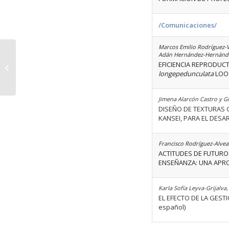
/Comunicaciones/
Marcos Emilio Rodríguez-V
Adán Hernández-Hernández,
EFICIENCIA REPRODUC
Volumen 49 Número 01
longepedunculata
LOOC
Jimena Alarcón Castro y 
DISEÑO DE TEXTURAS 
KANSEI, PARA EL DES
Francisco Rodríguez-Alveal
ACTITUDES DE FUTURO
ENSEÑANZA: UNA APROX
Karla Sofía Leyva-Grijalv
EL EFECTO DE LA GES
español)