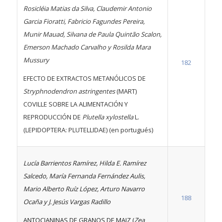
Rosicléia Matias da Silva, Claudemir Antonio
Garcia Fioratti, Fabricio Fagundes Pereira,
Munir Mauad, Silvana de Paula Quintão Scalon,
Emerson Machado Carvalho y Rosilda Mara
Mussury
182
EFECTO DE EXTRACTOS METANÓLICOS DE
Stryphnodendron astringentes
(MART)
COVILLE SOBRE LA ALIMENTACIÓN Y
REPRODUCCIÓN DE
Plutella xylostella
L.
(LEPIDOPTERA: PLUTELLIDAE) (en portugués)
Lucía Barrientos Ramírez, Hilda E. Ramírez
Salcedo, María Fernanda Fernández Aulis,
Mario Alberto Ruíz López, Arturo Navarro
188
Ocaña y J. Jesús Vargas Radillo
ANTOCIANINAS DE GRANOS DE MAIZ (
Zea