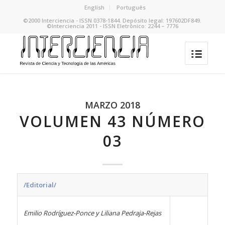
English
Português
©2000 Interciencia - ISSN 0378-1844. Depósito legal: 197602DF849.
©Interciencia 2011 - ISSN Eletrônico: 2244 – 7776
MARZO 2018
VOLUMEN 43 NÚMERO
03
/Editorial/
Emilio Rodríguez-Ponce y Liliana Pedraja-Rejas