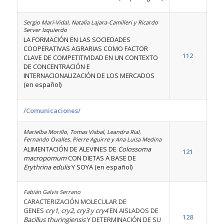
Sergio Marí-Vidal, Natalia Lajara-Camilleri y Ricardo
Server Izquierdo
LA FORMACIÓN EN LAS SOCIEDADES
COOPERATIVAS AGRARIAS COMO FACTOR
112
CLAVE DE COMPETITIVIDAD EN UN CONTEXTO
DE CONCENTRACIÓN E
INTERNACIONALIZACIÓN DE LOS MERCADOS
(en español)
/Comunicaciones/
Marielba Morillo, Tomas Visbal, Leandra Rial,
Fernando Ovalles, Pierre Aguirre y Ana Luisa Medina
ALIMENTACIÓN DE ALEVINES DE
Colossoma
121
macropomum
CON DIETAS A BASE DE
Erythrina edulis
Y SOYA (en español)
Fabián Galvis Serrano
CARACTERIZACIÓN MOLECULAR DE
GENES
cry1, cry2, cry3 y cry4
EN AISLADOS DE
128
Bacillus thuringiensis
Y DETERMINACIÓN DE SU