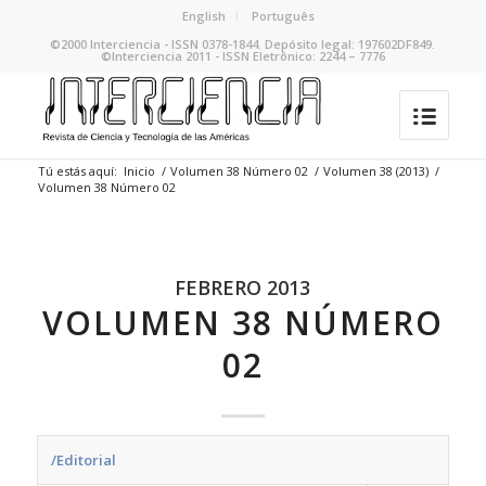
English
Português
©2000 Interciencia - ISSN 0378-1844. Depósito legal: 197602DF849.
©Interciencia 2011 - ISSN Eletrônico: 2244 – 7776
Tú estás aquí:
Inicio
/
Volumen 38 Número 02
/
Volumen 38 (2013)
/
Volumen 38 Número 02
FEBRERO 2013
VOLUMEN 38 NÚMERO
02
/Editorial