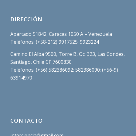
DIRECCIÓN
Apartado 51842, Caracas 1050 A – Venezuela
Teléfonos: (+58-212) 9917525; 9923224
Camino El Alba 9500, Torre B, Oc. 323, Las Condes,
Santiago, Chile CP.7600830
Teléfonos: (+56) 582386092; 582386090; (+56-9)
63914970
CONTACTO
interciencia@gmail.com