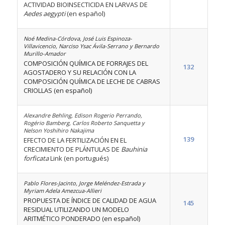
ACTIVIDAD BIOINSECTICIDA EN LARVAS DE
Aedes aegypti
(en español)
Noé Medina-Córdova, José Luis Espinoza-
Villavicencio, Narciso Ysac Ávila-Serrano y Bernardo
Murillo-Amador
COMPOSICIÓN QUÍMICA DE FORRAJES DEL
132
AGOSTADERO Y SU RELACIÓN CON LA
COMPOSICIÓN QUÍMICA DE LECHE DE CABRAS
CRIOLLAS (en español)
Alexandre Behling, Edison Rogerio Perrando,
Rogério Bamberg, Carlos Roberto Sanquetta y
Nelson Yoshihiro Nakajima
139
EFECTO DE LA FERTILIZACIÓN EN EL
CRECIMIENTO DE PLÁNTULAS DE
Bauhinia
forficata
Link (en portugués)
Pablo Flores-Jacinto, Jorge Meléndez-Estrada y
Myriam Adela Amezcua-Allieri
PROPUESTA DE ÍNDICE DE CALIDAD DE AGUA
145
RESIDUAL UTILIZANDO UN MODELO
ARITMÉTICO PONDERADO (en español)