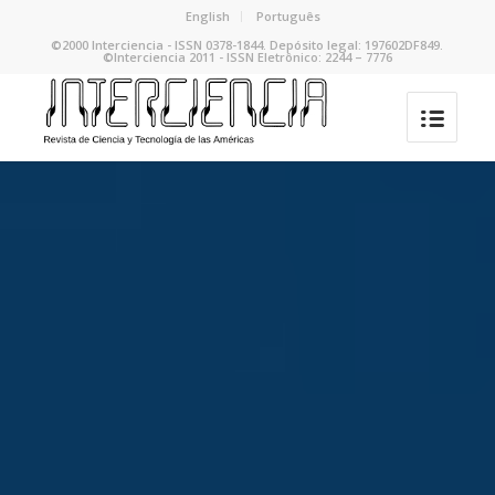
English
Português
©2000 Interciencia - ISSN 0378-1844. Depósito legal: 197602DF849.
©Interciencia 2011 - ISSN Eletrônico: 2244 – 7776