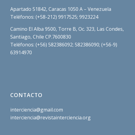
Apartado 51842, Caracas 1050 A – Venezuela
Teléfonos: (+58-212) 9917525; 9923224
Camino El Alba 9500, Torre B, Oc. 323, Las Condes,
Santiago, Chile CP.7600830
Teléfonos: (+56) 582386092; 582386090; (+56-9)
63914970
CONTACTO
interciencia@gmail.com
interciencia@revistainterciencia.org