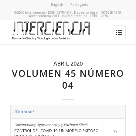
English
Português
©2000 Interciencia - ISSN 0378-1844. Depósito legal: 197602DF849.
©Interciencia 2011 - ISSN Eletrônico: 2244 – 7776
ABRIL 2020
VOLUMEN 45 NÚMERO
04
/Editorial/
Govindasamy Agoramoorthy y Pochuen Shieh
CONTROL DEL COVID-19: UN MODELO EXITOSO
173