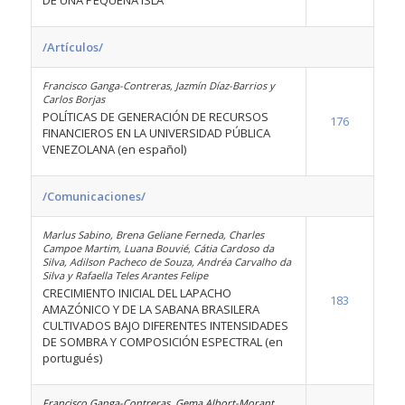
DE UNA PEQUEÑA ISLA
/Artículos/
Francisco Ganga-Contreras, Jazmín Díaz-Barrios y
Carlos Borjas
POLÍTICAS DE GENERACIÓN DE RECURSOS
176
FINANCIEROS EN LA UNIVERSIDAD PÚBLICA
VENEZOLANA (en español)
/Comunicaciones/
Marlus Sabino, Brena Geliane Ferneda, Charles
Campoe Martim, Luana Bouvié, Cátia Cardoso da
Silva, Adilson Pacheco de Souza, Andréa Carvalho da
Silva y Rafaella Teles Arantes Felipe
CRECIMIENTO INICIAL DEL LAPACHO
183
AMAZÓNICO Y DE LA SABANA BRASILERA
CULTIVADOS BAJO DIFERENTES INTENSIDADES
DE SOMBRA Y COMPOSICIÓN ESPECTRAL (en
portugués)
Francisco Ganga-Contreras, Gema Albort-Morant,