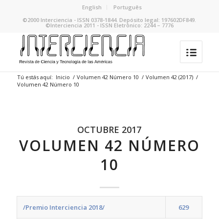
English
Português
©2000 Interciencia - ISSN 0378-1844. Depósito legal: 197602DF849.
©Interciencia 2011 - ISSN Eletrônico: 2244 – 7776
Tú estás aquí:
Inicio
/
Volumen 42 Número 10
/
Volumen 42 (2017)
/
Volumen 42 Número 10
OCTUBRE 2017
VOLUMEN 42 NÚMERO
10
/Premio Interciencia 2018/
629