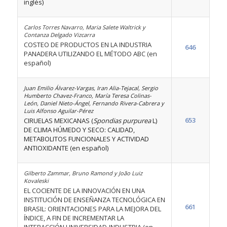
inglés)
Carlos Torres Navarro, Maria Salete Waltrick y
Contanza Delgado Vizcarra
COSTEO DE PRODUCTOS EN LA INDUSTRIA
646
PANADERA UTILIZANDO EL MÉTODO ABC (en
español)
Juan Emilio Álvarez-Vargas, Iran Alia-Tejacal, Sergio
Humberto Chavez-Franco, María Teresa Colinas-
León, Daniel Nieto-Ángel, Fernando Rivera-Cabrera y
Luis Alfonso Aguilar-Pérez
653
CIRUELAS MEXICANAS (
Spondias purpurea
L)
DE CLIMA HÚMEDO Y SECO: CALIDAD,
METABOLITOS FUNCIONALES Y ACTIVIDAD
ANTIOXIDANTE (en español)
Gilberto Zammar, Bruno Ramond y João Luiz
Kovaleski
EL COCIENTE DE LA INNOVACIÓN EN UNA
INSTITUCIÓN DE ENSEÑANZA TECNOLÓGICA EN
661
BRASIL: ORIENTACIONES PARA LA MEJORA DEL
ÍNDICE, A FIN DE INCREMENTAR LA