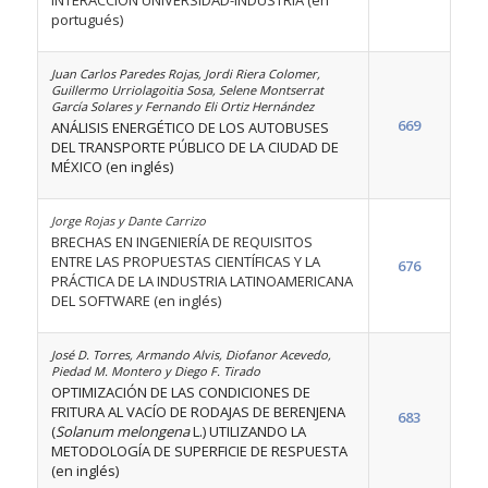
INTERACCIÓN UNIVERSIDAD-INDUSTRIA (en
portugués)
Juan Carlos Paredes Rojas, Jordi Riera Colomer,
Guillermo Urriolagoitia Sosa, Selene Montserrat
García Solares y Fernando Eli Ortiz Hernández
669
ANÁLISIS ENERGÉTICO DE LOS AUTOBUSES
DEL TRANSPORTE PÚBLICO DE LA CIUDAD DE
MÉXICO (en inglés)
Jorge Rojas y Dante Carrizo
BRECHAS EN INGENIERÍA DE REQUISITOS
ENTRE LAS PROPUESTAS CIENTÍFICAS Y LA
676
PRÁCTICA DE LA INDUSTRIA LATINOAMERICANA
DEL SOFTWARE (en inglés)
José D. Torres, Armando Alvis, Diofanor Acevedo,
Piedad M. Montero y Diego F. Tirado
OPTIMIZACIÓN DE LAS CONDICIONES DE
FRITURA AL VACÍO DE RODAJAS DE BERENJENA
683
(
Solanum melongena
L.) UTILIZANDO LA
METODOLOGÍA DE SUPERFICIE DE RESPUESTA
(en inglés)