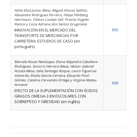
Attila Elod Junior Blesz, Miguel Afonso Sellitto,
Alexandre Rodrigues Ferreira, Felipe Fehlberg
Herrmann, Cleiton Lixieski Sell, Priscila Vogelei
Ramos y Lúcia Adriana dos Santos Gruginskie
692
INNOVACIÓN EN EL MERCADO DEL
TRANSPORTE DE MERCANCIAS POR
CARRETERA: ESTUDIOS DE CASO (en
portugués)
Marcela Rosas-Nexticapa, Diana Alejandra Caballero-
Rodríguez, Socorro Herrera-Meza, Héctor-Gabriel
Acosta-Mesa, Isela Santiago-Roque, Lauro Figueroa-
Valverde, Elodia García-Cervera, Eduardo Pool-
Gómez, Catalina Cervantes-Ortega y Virginia Mateu-
698
Armand
EFECTO DE LA SUPLEMENTACIÓN CON ÁCIDOS
GRASOS OMEGA-3 EN ESCOLARES CON
SOBREPESO Y OBESIDAD (en inglés)