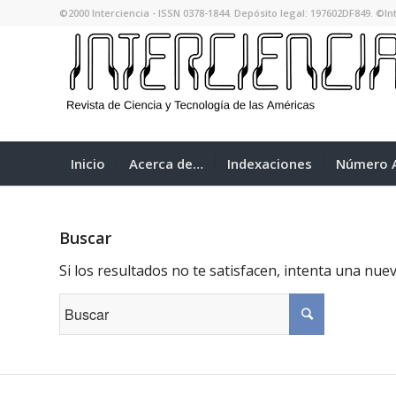
©2000 Interciencia - ISSN 0378-1844. Depósito legal: 197602DF849. ©Int
Inicio
Acerca de…
Indexaciones
Número A
Buscar
Si los resultados no te satisfacen, intenta una nu