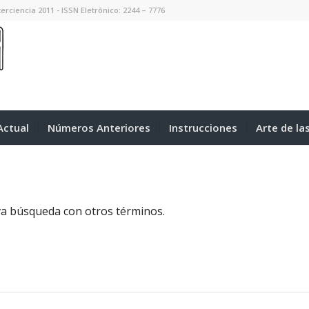
erciencia 2011 - ISSN Eletrônico: 2244 – 7776
ctual
Números Anteriores
Instrucciones
Arte de la
eva búsqueda con otros términos.