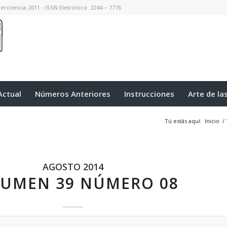
erciencia 2011 - ISSN Eletrônico: 2244 – 7776
ctual
Números Anteriores
Instrucciones
Arte de la
Tú estás aquí:
Inicio
/
AGOSTO 2014
UMEN 39 NÚMERO 08