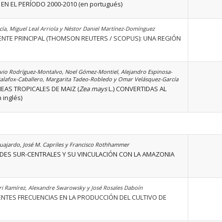
EN EL PERÍODO 2000-2010 (en portugués)
ía, Miguel Leal Arriola y Néstor Daniel Martínez-Domínguez
IENTE PRINCIPAL (THOMSON REUTERS / SCOPUS): UNA REGIÓN
avio Rodríguez-Montalvo, Noel Gómez-Montiel, Alejandro Espinosa-
Palafox-Caballero, Margarita Tadeo-Robledo y Omar Velásquez-García
AS TROPICALES DE MAIZ (
Zea mays
L.) CONVERTIDAS AL
inglés)
uajardo, José M. Capriles y Francisco Rothhammer
DES SUR-CENTRALES Y SU VINCULACIÓN CON LA AMAZONIA
ri Ramírez, Alexandre Swarowsky y José Rosales Daboín
RENTES FRECUENCIAS EN LA PRODUCCIÓN DEL CULTIVO DE