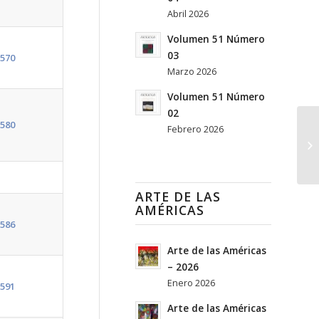
Abril 2026
Volumen 51 Número
03
570
Marzo 2026
Volumen 51 Número
02
580
Febrero 2026
Vo
ARTE DE LAS
AMÉRICAS
586
Arte de las Américas
– 2026
Enero 2026
591
Arte de las Américas