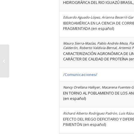
HIDROGRÁFICA DEL RIO IGUAZÚ BRASIL, 
Eduardo Aguado-López, Arianna Becerril-Garc
IBEROAMÉRICA EN LA CIENCIA DE CORR
FRAGMENTADA (en español)
Mauro Sierra-Macías, Pablo Andrés-Meza, Fl
Calderón, Roberto Valdivia-Bernal, Artemio 
CARACTERIZACIÓN AGRONÓMICA DE LINE
CARÁCTER DE CALIDAD DE PROTEÍNA (en 
Volumen 39 Número 07
/Comunicaciones/
Nancy Orellana Halkyer, Macarena Fuentes-G
EN TORNO AL POBLAMIENTO DE LOS AN
(en español)
Richard Alberto Rodríguez Padrón, Luis Rázu
EFECTO DEL RIEGO DEFICITARIO Y DIFE
PIMENTÓN (en español)