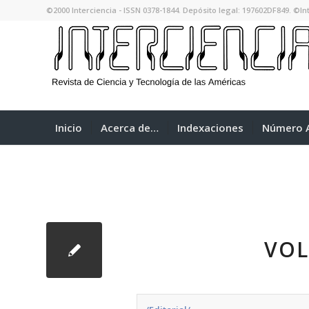
©2000 Interciencia - ISSN 0378-1844. Depósito legal: 197602DF849. ©Int
Inicio
Acerca de…
Indexaciones
Número A
VOL