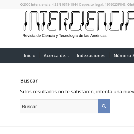
©2000 Interciencia - ISSN 0378-1844. Depósito legal: 197602DF849. ©Int
Inicio
Acerca de…
Indexaciones
Número A
Buscar
Si los resultados no te satisfacen, intenta una nu