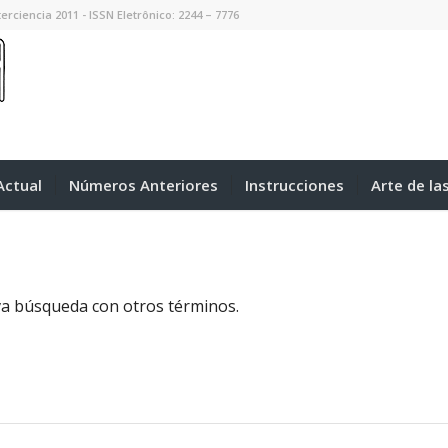
erciencia 2011 - ISSN Eletrônico: 2244 – 7776
ctual
Números Anteriores
Instrucciones
Arte de la
eva búsqueda con otros términos.