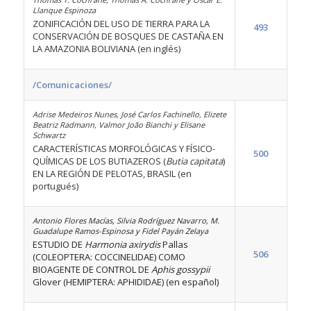
Llanque Espinoza
ZONIFICACIÓN DEL USO DE TIERRA PARA LA
493
CONSERVACIÓN DE BOSQUES DE CASTAÑA EN
LA AMAZONIA BOLIVIANA (en inglés)
/Comunicaciones/
Adrise Medeiros Nunes, José Carlos Fachinello, Elizete
Beatriz Radmann, Valmor João Bianchi y Elisane
Schwartz
CARACTERÍSTICAS MORFOLÓGICAS Y FÍSICO-
500
QUÍMICAS DE LOS BUTIAZEROS (
Butia capitata
)
EN LA REGIÓN DE PELOTAS, BRASIL (en
portugués)
Antonio Flores Macías, Silvia Rodríguez Navarro, M.
Guadalupe Ramos-Espinosa y Fidel Payán Zelaya
ESTUDIO DE
Harmonia axirydis
Pallas
506
(COLEOPTERA: COCCINELIDAE) COMO
BIOAGENTE DE CONTROL DE
Aphis gossypii
Glover (HEMIPTERA: APHIDIDAE) (en español)