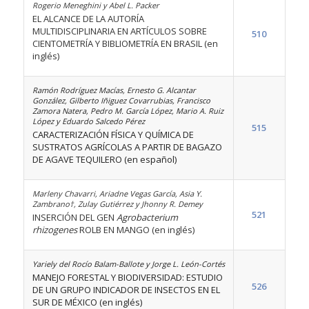
Rogerio Meneghini y Abel L. Packer
EL ALCANCE DE LA AUTORÍA
MULTIDISCIPLINARIA EN ARTÍCULOS SOBRE
510
CIENTOMETRÍA Y BIBLIOMETRÍA EN BRASIL (en
inglés)
Ramón Rodríguez Macías, Ernesto G. Alcantar
González, Gilberto Iñiguez Covarrubias, Francisco
Zamora Natera, Pedro M. García López, Mario A. Ruiz
López y Eduardo Salcedo Pérez
515
CARACTERIZACIÓN FÍSICA Y QUÍMICA DE
SUSTRATOS AGRÍCOLAS A PARTIR DE BAGAZO
DE AGAVE TEQUILERO (en español)
Marleny Chavarri, Ariadne Vegas García, Asia Y.
Zambrano†, Zulay Gutiérrez y Jhonny R. Demey
521
INSERCIÓN DEL GEN
Agrobacterium
rhizogenes
ROLB EN MANGO (en inglés)
Yariely del Rocío Balam-Ballote y Jorge L. León-Cortés
MANEJO FORESTAL Y BIODIVERSIDAD: ESTUDIO
526
DE UN GRUPO INDICADOR DE INSECTOS EN EL
SUR DE MÉXICO (en inglés)