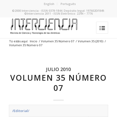
English
Português
©2000 Interciencia - ISSN 0378-1844. Depósito legal: 197602DF849.
©Interciencia 2011 - ISSN Eletrônico: 2244 – 7776
Tú estás aquí:
Inicio
/
Volumen 35 Número 07
/
Volumen 35 (2010)
/
Volumen 35 Número 07
JULIO 2010
VOLUMEN 35 NÚMERO
07
/Editorial/