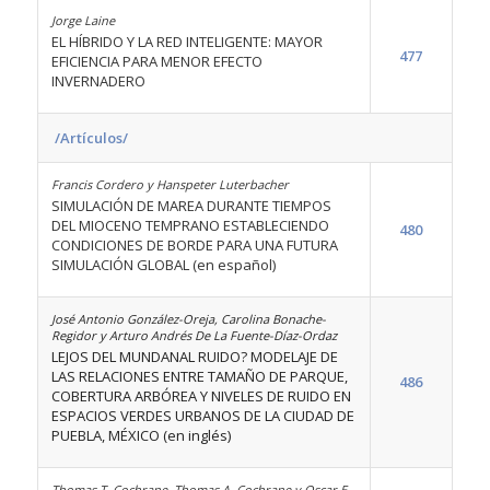
Jorge Laine
EL HÍBRIDO Y LA RED INTELIGENTE: MAYOR
477
EFICIENCIA PARA MENOR EFECTO
INVERNADERO
/Artículos/
Francis Cordero y Hanspeter Luterbacher
SIMULACIÓN DE MAREA DURANTE TIEMPOS
DEL MIOCENO TEMPRANO ESTABLECIENDO
480
CONDICIONES DE BORDE PARA UNA FUTURA
SIMULACIÓN GLOBAL (en español)
José Antonio González-Oreja, Carolina Bonache-
Regidor y Arturo Andrés De La Fuente-Díaz-Ordaz
LEJOS DEL MUNDANAL RUIDO? MODELAJE DE
LAS RELACIONES ENTRE TAMAÑO DE PARQUE,
486
COBERTURA ARBÓREA Y NIVELES DE RUIDO EN
ESPACIOS VERDES URBANOS DE LA CIUDAD DE
PUEBLA, MÉXICO (en inglés)
Thomas T. Cochrane, Thomas A. Cochrane y Oscar E.