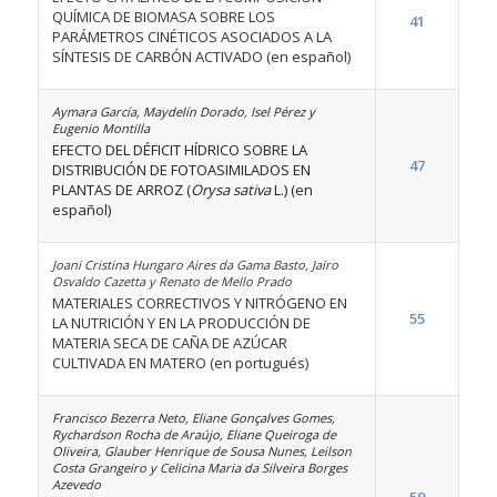
QUÍMICA DE BIOMASA SOBRE LOS
41
PARÁMETROS CINÉTICOS ASOCIADOS A LA
SÍNTESIS DE CARBÓN ACTIVADO (en español)
Aymara García, Maydelín Dorado, Isel Pérez y
Eugenio Montilla
EFECTO DEL DÉFICIT HÍDRICO SOBRE LA
47
DISTRIBUCIÓN DE FOTOASIMILADOS EN
PLANTAS DE ARROZ (
Orysa sativa
L.) (en
español)
Joani Cristina Hungaro Aires da Gama Basto, Jairo
Osvaldo Cazetta y Renato de Mello Prado
MATERIALES CORRECTIVOS Y NITRÓGENO EN
55
LA NUTRICIÓN Y EN LA PRODUCCIÓN DE
MATERIA SECA DE CAÑA DE AZÚCAR
CULTIVADA EN MATERO (en portugués)
Francisco Bezerra Neto, Eliane Gonçalves Gomes,
Rychardson Rocha de Araújo, Eliane Queiroga de
Oliveira, Glauber Henrique de Sousa Nunes, Leilson
Costa Grangeiro y Celicina Maria da Silveira Borges
Azevedo