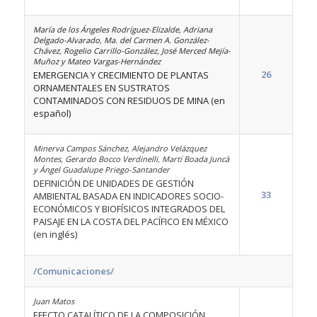
María de los Ángeles Rodríguez-Elizalde, Adriana
Delgado-Alvarado, Ma. del Carmen A. González-
Chávez, Rogelio Carrillo-González, José Merced Mejía-
Muñoz y Mateo Vargas-Hernández
26
EMERGENCIA Y CRECIMIENTO DE PLANTAS
ORNAMENTALES EN SUSTRATOS
CONTAMINADOS CON RESIDUOS DE MINA (en
español)
Minerva Campos Sánchez, Alejandro Velázquez
Montes, Gerardo Bocco Verdinelli, Martí Boada Juncà
y Ángel Guadalupe Priego-Santander
DEFINICIÓN DE UNIDADES DE GESTIÓN
33
AMBIENTAL BASADA EN INDICADORES SOCIO-
ECONÓMICOS Y BIOFÍSICOS INTEGRADOS DEL
PAISAJE EN LA COSTA DEL PACÍFICO EN MÉXICO
(en inglés)
/Comunicaciones/
Juan Matos
EFECTO CATALÍTICO DE LA COMPOSICIÓN