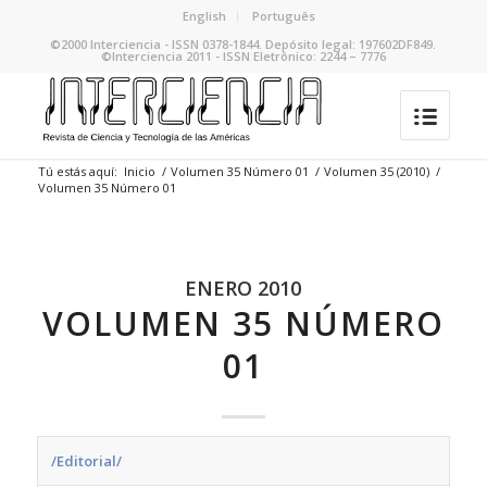
English
Português
©2000 Interciencia - ISSN 0378-1844. Depósito legal: 197602DF849.
©Interciencia 2011 - ISSN Eletrônico: 2244 – 7776
Tú estás aquí:
Inicio
/
Volumen 35 Número 01
/
Volumen 35 (2010)
/
Volumen 35 Número 01
ENERO 2010
VOLUMEN 35 NÚMERO
01
/Editorial/